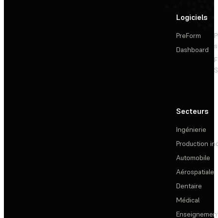
Logiciels
PreForm
P
s
Dashboard
F
S
Secteurs
Ingénierie
Production ind
Automobile
Aérospatiale
Dentaire
Médical
Enseignemen