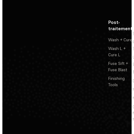
Post-
traitement
Wash + Cure
Wash L +
Cure L
Fuse Sift +
Fuse Blast
Finishing
Tools