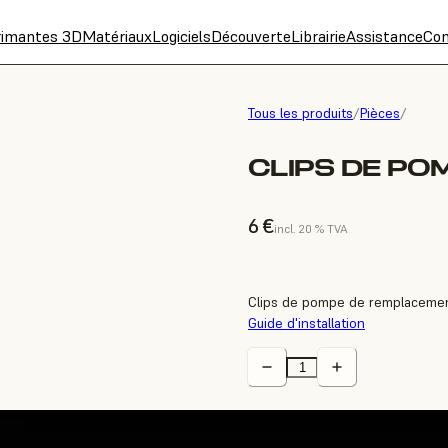
rimantes 3D
Matériaux
Logiciels
Découverte
Librairie
Assistance
Con
Tous les produits
/
Pièces
/
CLIPS DE PO
6 €
incl. 20 % TVA
Clips de pompe de remplacemen
Guide d'installation