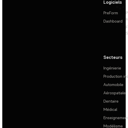
Logiciels
PreForm
P
s
Dashboard
F
S
Secteurs
Ingénierie
Production ind
Automobile
Aérospatiale
Dentaire
Médical
Enseignemen
Modélisme