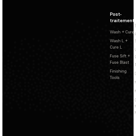
Post-
traitement
Wash + Cure
Wash L +
Cure L
Fuse Sift +
Fuse Blast
Finishing
Tools