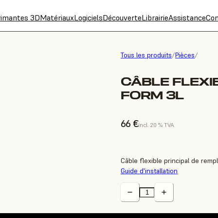
rimantes 3D
Matériaux
Logiciels
Découverte
Librairie
Assistance
Con
Tous les produits
/
Pièces
/
CÂBLE FLEXI
FORM 3L
66 €
incl. 20 % TVA
Câble flexible principal de rem
Guide d'installation