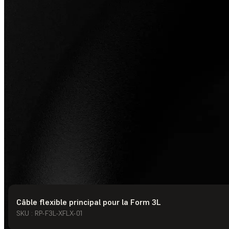
Câble flexible principal pour la Form 3L
© Formlabs
2026
SKU : RP-F3L-XFLX-01