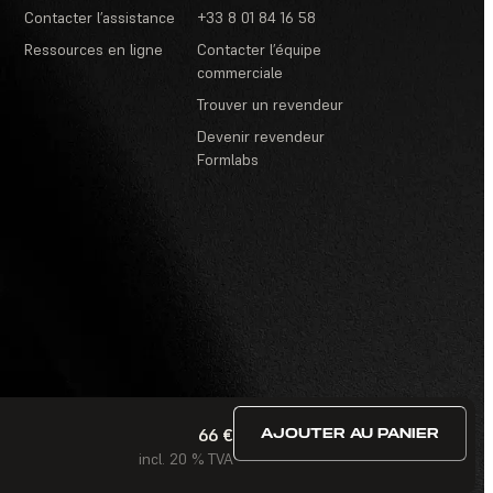
Contacter l’assistance
+33 8 01 84 16 58
Ressources en ligne
Contacter l’équipe
commerciale
Trouver un revendeur
Devenir revendeur
Formlabs
66 €
AJOUTER AU PANIER
itions d’utilisation
·
Concours et tirages au sort
·
FAQ
incl. 20 % TVA