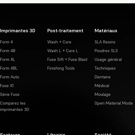
Imprimantes 3D
Post-traitement
Matériaux
Form 4
Wash + Cure
SLA Resins
Form 4B
Wash L + Cure L
Poudres SLS
Form 4L
Fuse Sift + Fuse Blast
Usage général
Form 4BL
Finishing Tools
Techniques
Form Auto
Dentaire
Fuse X1
Médical
Série Fuse
Moulage
Comparez les
Open Material Mode
imprimantes 3D
Secteurs
Librairie
Société