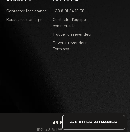
Contacter l’assistance
+33 8 01 84 16 58
Ressources en ligne
Contacter l’équipe
commerciale
Trouver un revendeur
Devenir revendeur
Formlabs
48 €
AJOUTER AU PANIER
itions d’utilisation
·
Concours et tirages au sort
·
FAQ
incl. 20 % TVA