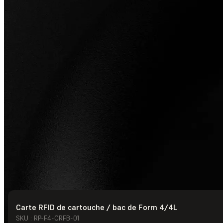
Carte RFID de cartouche / bac de Form 4/4L
© Formlabs
2026
SKU : RP-F4-CRFB-01