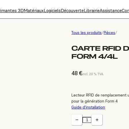
rimantes 3D
Matériaux
Logiciels
Découverte
Librairie
Assistance
Con
Tous les produits
/
Pièces
/
CARTE RFID 
FORM 4/4L
48 €
incl. 20 % TVA
Lecteur RFID de remplacement uti
pour la génération Form 4
Guide d'installation