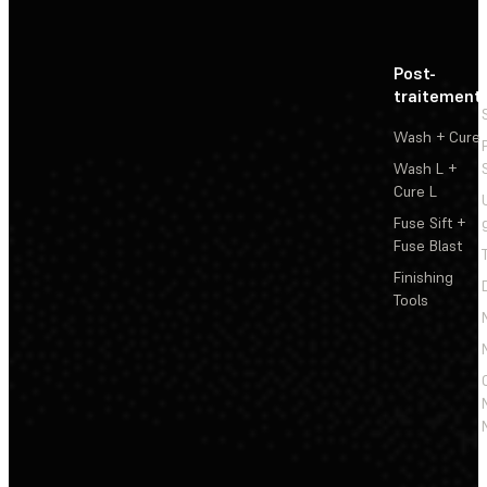
Post-
traitement
Wash + Cure
Wash L +
Cure L
Fuse Sift +
Fuse Blast
Finishing
Tools