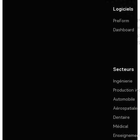
Logiciels
PreForm
P
s
Dashboard
F
S
Secteurs
Ingénierie
Production ind
Automobile
Aérospatiale
Dentaire
Médical
Enseignemen