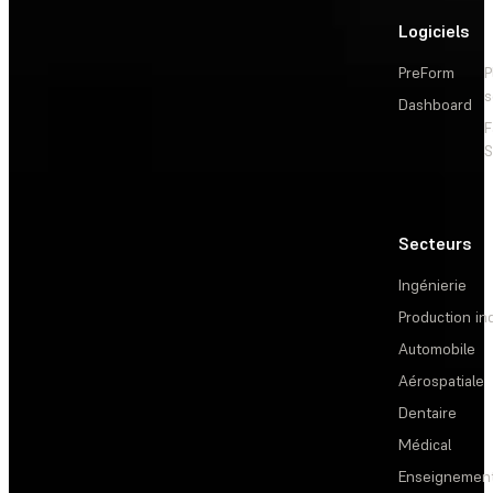
Logiciels
PreForm
P
s
Dashboard
F
S
Secteurs
Ingénierie
Production ind
Automobile
Aérospatiale
Dentaire
Médical
Enseignemen