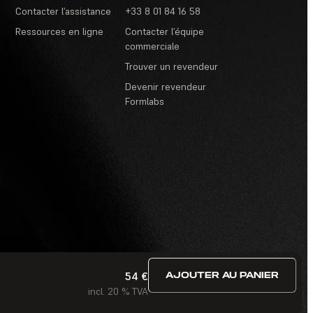
Contacter l’assistance
+33 8 01 84 16 58
Ressources en ligne
Contacter l’équipe
commerciale
Trouver un revendeur
Devenir revendeur
Formlabs
54 €
AJOUTER AU PANIER
itions d’utilisation
·
Concours et tirages au sort
·
FAQ
incl. 20 % TVA