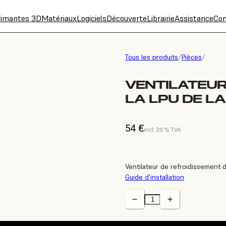
rimantes 3D
Matériaux
Logiciels
Découverte
Librairie
Assistance
Con
Tous les produits
/
Pièces
/
VENTILATEUR
LA LPU DE L
54 €
incl. 20 % TVA
Ventilateur de refroidissement 
Guide d'installation