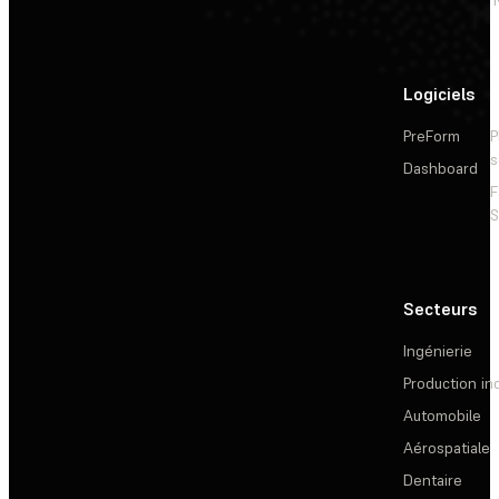
Logiciels
PreForm
P
s
Dashboard
F
S
Secteurs
Ingénierie
Production ind
Automobile
Aérospatiale
Dentaire