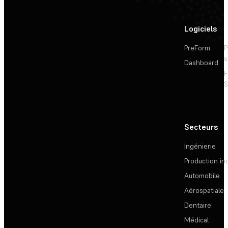
Logiciels
PreForm
P
s
Dashboard
F
S
Secteurs
Ingénierie
Production ind
Automobile
Aérospatiale
Dentaire
Médical