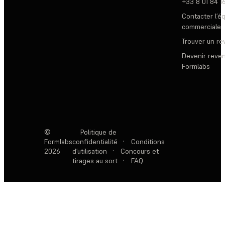
+33 8 01 84 1
Contacter l’é
commerciale
Trouver un r
Devenir reve
Formlabs
©
Politique de
Formlabs
confidentialité
·
Conditions
2026
d’utilisation
·
Concours et
tirages au sort
·
FAQ