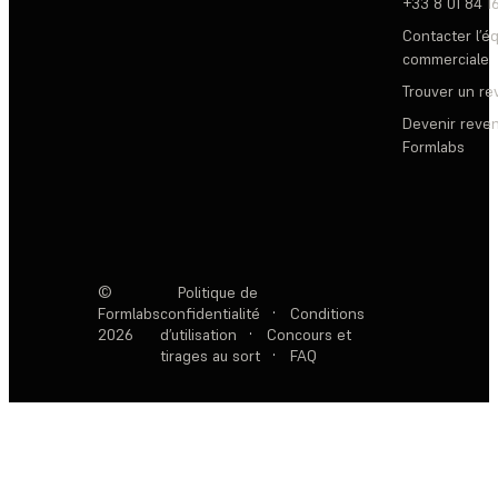
+33 8 01 84 1
Contacter l’é
commerciale
Trouver un r
Devenir reve
Formlabs
©
Politique de
Formlabs
confidentialité
·
Conditions
2026
d’utilisation
·
Concours et
tirages au sort
·
FAQ