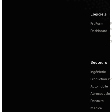
Logiciels
PreForm
P
s
Dashboard
F
S
Secteurs
Ingénierie
Production ind
Automobile
Aérospatiale
Dentaire
Médical