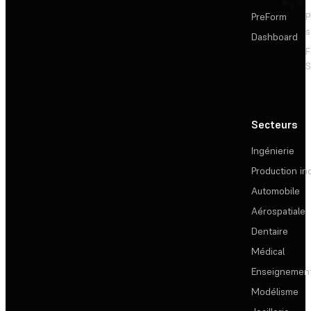
PreForm
P
s
Dashboard
F
S
Secteurs
Ingénierie
Production ind
Automobile
Aérospatiale
Dentaire
Médical
Enseignemen
Modélisme