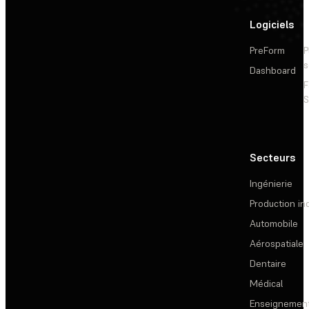
Logiciels
PreForm
P
s
Dashboard
F
S
Secteurs
Ingénierie
Production ind
Automobile
Aérospatiale
Dentaire
Médical
Enseignemen