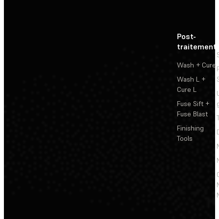
Post-
traitement
Wash + Cure
Wash L +
Cure L
Fuse Sift +
Fuse Blast
Finishing
Tools