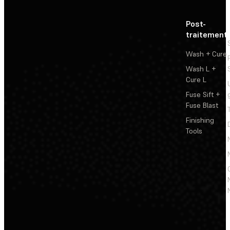
Post-
traitement
Wash + Cure
Wash L +
Cure L
Fuse Sift +
Fuse Blast
Finishing
Tools