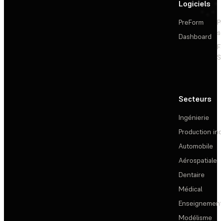
Logiciels
PreForm
P
s
Dashboard
F
S
Secteurs
Ingénierie
Production ind
Automobile
Aérospatiale
Dentaire
Médical
Enseignemen
Modélisme