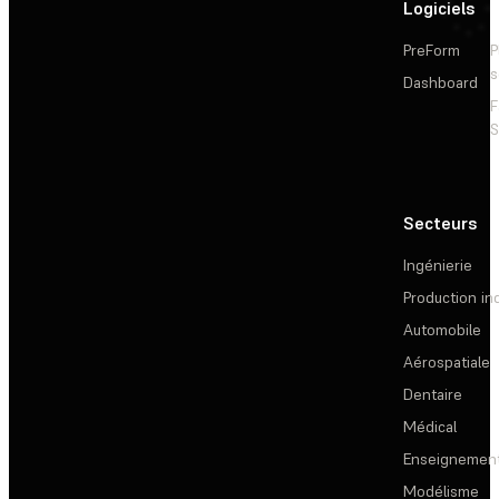
Logiciels
PreForm
P
s
Dashboard
F
S
Secteurs
Ingénierie
Production ind
Automobile
Aérospatiale
Dentaire
Médical
Enseignemen
Modélisme