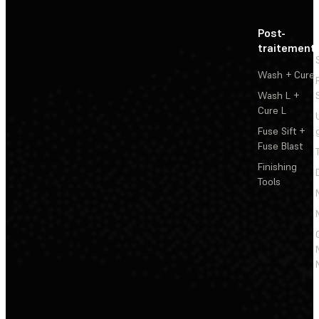
Post-
traitement
Wash + Cure
Wash L +
Cure L
Fuse Sift +
Fuse Blast
Finishing
Tools