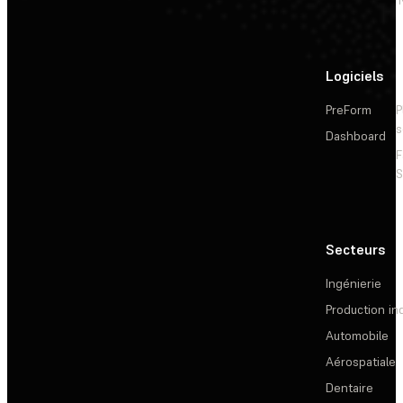
Logiciels
PreForm
P
s
Dashboard
F
S
Secteurs
Ingénierie
Production ind
Automobile
Aérospatiale
Dentaire