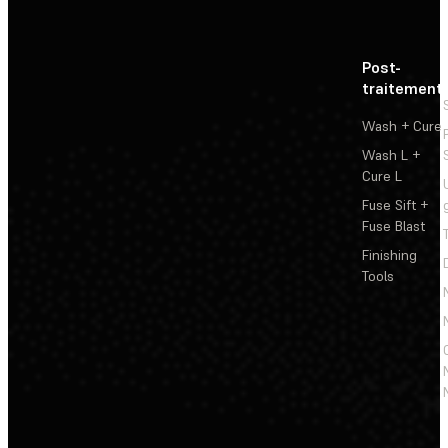
Post-
traitement
Wash + Cure
Wash L +
Cure L
Fuse Sift +
Fuse Blast
Finishing
Tools