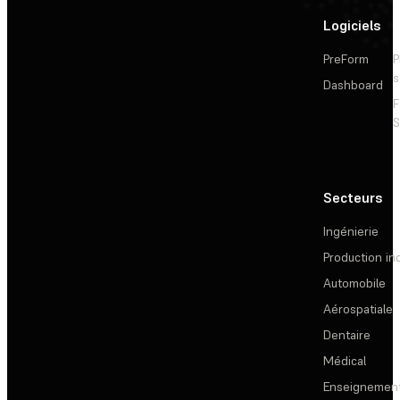
Logiciels
PreForm
P
s
Dashboard
F
S
Secteurs
Ingénierie
Production ind
Automobile
Aérospatiale
Dentaire
Médical
Enseignemen