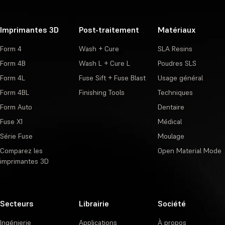
Imprimantes 3D
Post-traitement
Matériaux
Form 4
Wash + Cure
SLA Resins
Form 4B
Wash L + Cure L
Poudres SLS
Form 4L
Fuse Sift + Fuse Blast
Usage général
Form 4BL
Finishing Tools
Techniques
Form Auto
Dentaire
Fuse X1
Médical
Série Fuse
Moulage
Comparez les
Open Material Mode
imprimantes 3D
Secteurs
Librairie
Société
Ingénierie
Applications
À propos