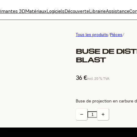
rimantes 3D
Matériaux
Logiciels
Découverte
Librairie
Assistance
Con
Tous les produits
/
Pièces
/
BUSE DE DIST
BLAST
36 €
incl. 20 % TVA
Buse de projection en carbure d