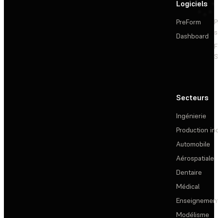
Logiciels
PreForm
P
s
Dashboard
F
S
Secteurs
Ingénierie
Production ind
Automobile
Aérospatiale
Dentaire
Médical
Enseignemen
Modélisme