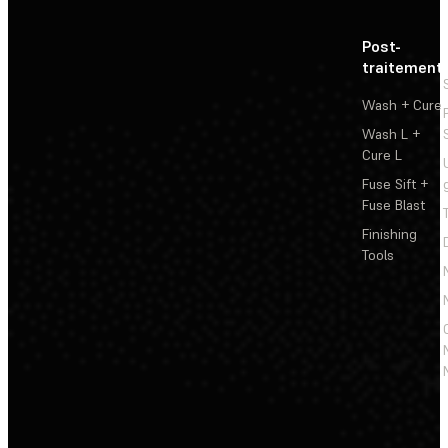
Post-
traitement
Wash + Cure
Wash L +
Cure L
Fuse Sift +
Fuse Blast
Finishing
Tools