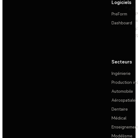
Logiciels
PreForm
P
s
Dashboard
F
S
Secteurs
Ingénierie
Production ind
Automobile
Aérospatiale
Dentaire
Médical
Enseignemen
Modélisme