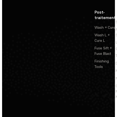
Post-
traitement
Wash + Cure
Wash L +
Cure L
Fuse Sift +
Fuse Blast
Finishing
Tools