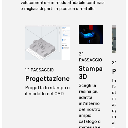
velocemente e in modo affidabile centinaia
o migliaia di parti in plastica o metallo.
2˚
PASSAGGIO
3˚ PAS
Stampa
1˚ PASSAGGIO
Prod
3D
Progettazione
Inserisc
Scegli la
l'attre
Progetta lo stampo o
resina più
stampat
il modello nel CAD.
adatta
nel tuo
all'interno
apparec
del nostro
oppure u
ampio
modell
catalogo di
all'inte
materiali e