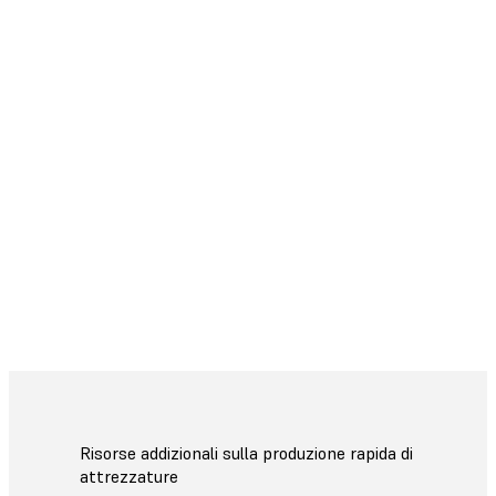
Formlabs è possibile stampare con
qualsiasi resina fotopolimerica da
405 nm o polvere da 1064 nm,
personalizzare le impostazioni di
stampa o creare integrazioni
software.
Scopri la
Developer Platform
Risorse addizionali sulla produzione rapida di
attrezzature