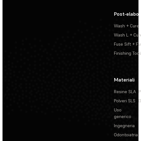
Post-elabo
Wash + Cure
Wash L + Cur
Fuse Sift + Fu
Finishing Tool
Materiali
Resine SLA
P
Polveri SLS
D
Uso
generico
Ingegneria
Odontoiatria