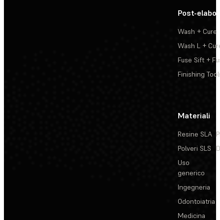
Post-elabo
Wash + Cure
Wash L + Cur
Fuse Sift + Fu
Finishing Tool
Materiali
Resine SLA
P
Polveri SLS
D
Uso
generico
Ingegneria
Odontoiatria
Medicina