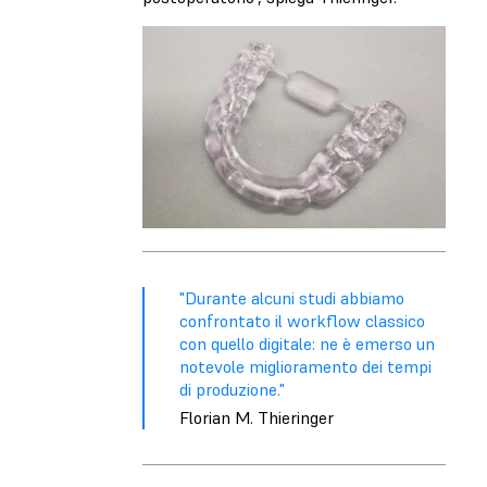
"Durante alcuni studi abbiamo
confrontato il workflow classico
con quello digitale: ne è emerso un
notevole miglioramento dei tempi
di produzione."
Florian M. Thieringer