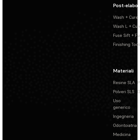
Post-elabo
Wash + Cure
Wash L + Cur
Fuse Sift + Fu
Finishing Tool
Materiali
Resine SLA
P
Polveri SLS
D
Uso
generico
Ingegneria
Odontoiatria
Medicina