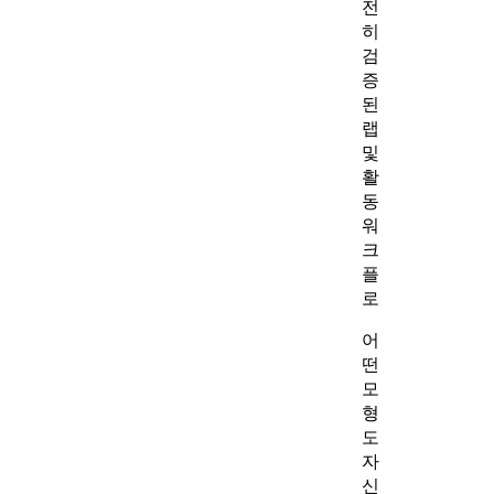
전
히
검
증
된
랩
및
활
동
워
크
플
로
어
떤
모
형
도
자
신