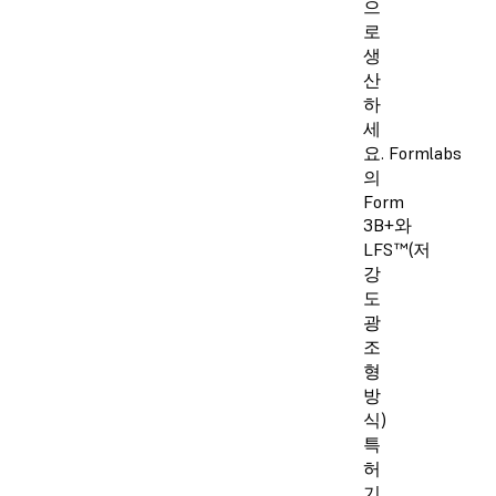
으
로
생
산
하
세
요. Formlabs
의
Form
3B+와
LFS™(저
강
도
광
조
형
방
식)
특
허
기