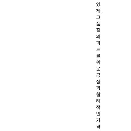
있
게,
고
품
질
의
파
트
를
쉬
운
공
정
과
합
리
적
인
가
격