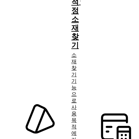
적
정
소
재
찾
기
소
재
찾
기
기
능
으
로
사
용
목
적
에