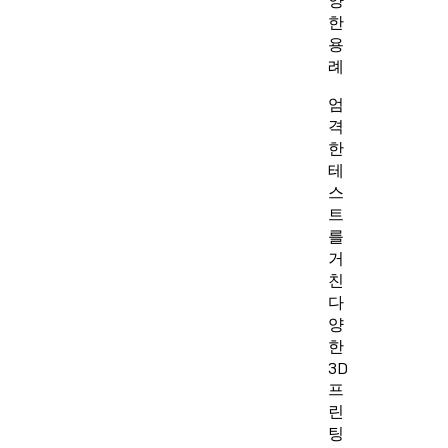
한
용
례
엄
격
한
테
스
트
를
거
친
다
양
한
3D
프
린
팅