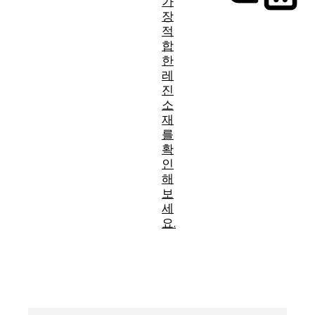
가
장
적
합
한
레
진
소
재
를
확
인
해
보
세
요.