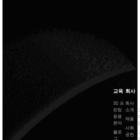
교육
회사
3D 프
회사
린팅
소개
응용
채용
분야
사회
블로
공헌
그