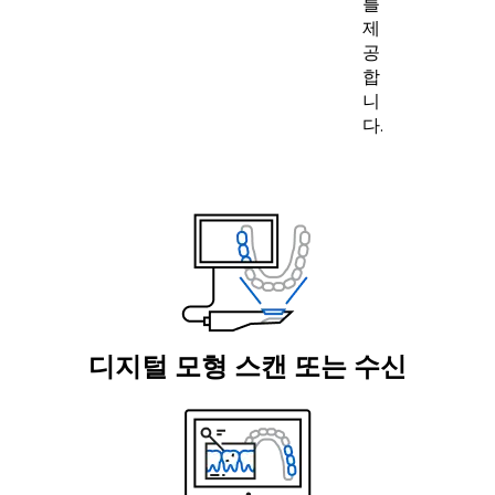
를
제
공
합
니
다.
디지털 모형 스캔 또는 수신