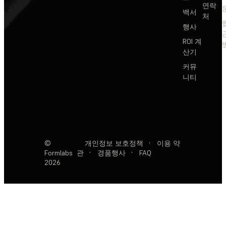
연락
백서
처
행사
ROI 계
산기
커뮤
니티
©
개인정보 보호정책
·
이용 약
Formlabs
관
·
경품행사
·
FAQ
2026