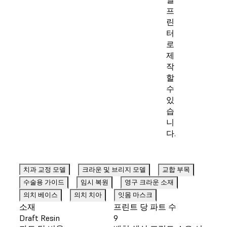
프
린
터
로
제
작
할
수
있
습
니
다.
치과 교정 모델
크라운 및 브리지 모델
교합 부목
수술용 가이드
임시 복원
영구 크라운 소재
의치 베이스
의치 치아
잇몸 마스크
소재
프린트 당 파트 수
Draft Resin
9