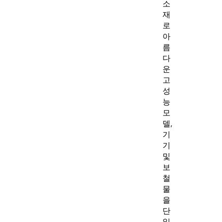
소
재
로
아
름
다
운
고
성
능
모
델,
기
기
및
보
철
물
을
단
일