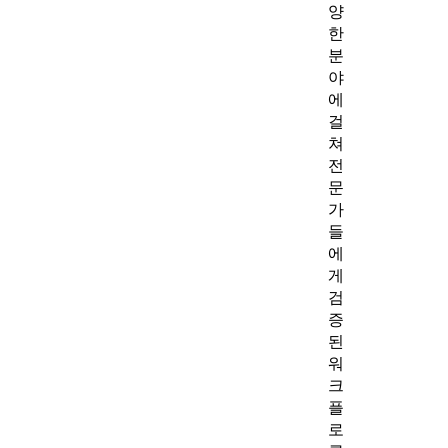
양
한
분
야
에
걸
쳐
전
문
가
들
에
게
검
증
된
워
크
플
로