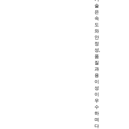
술
은
속
도
와
안
정
성,
품
질
과
용
이
성
이
우
수
하
며
다