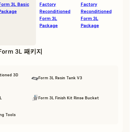
Form 3L Basic
Factory
Factory
Package
Reconditioned
Reconditioned
Form 3L
Form 3L
Package
Package
orm 3L 패키지
tioned 3D
Form 3L Resin Tank V3
L
Form 3L Finish Kit Rinse Bucket
ing Tools