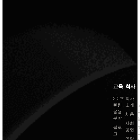
교육
회사
3D 프
회사
린팅
소개
응용
채용
분야
사회
블로
공헌
그
연락