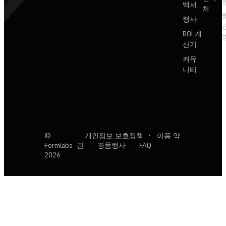
백서
처
행사
ROI 계
산기
커뮤
니티
©
개인정보 보호정책
·
이용 약
Formlabs
관
·
경품행사
·
FAQ
2026