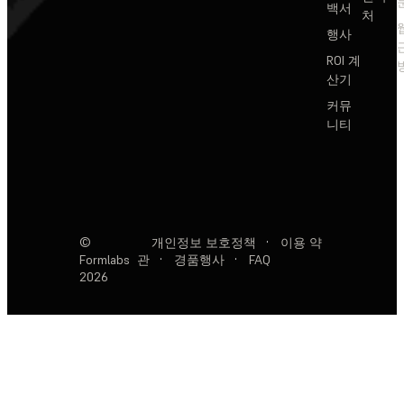
백서
처
행사
ROI 계
산기
커뮤
니티
©
개인정보 보호정책
·
이용 약
Formlabs
관
·
경품행사
·
FAQ
2026