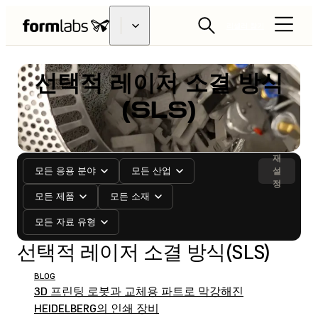
리셀러 찾기
선택적 레이저 소결 방식
(SLS)
재
모든 응용 분야
모든 산업
설
정
모든 제품
모든 소재
모든 자료 유형
선택적 레이저 소결 방식(SLS)
BLOG
3D 프린팅 로봇과 교체용 파트로 막강해진
HEIDELBERG의 인쇄 장비