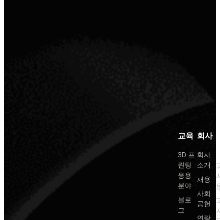
교육
회사
3D 프
회사
린팅
소개
응용
채용
분야
사회
블로
공헌
그
연락