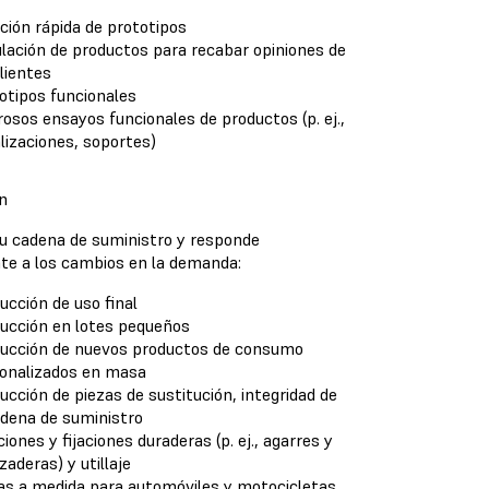
ción rápida de prototipos
lación de productos para recabar opiniones de
clientes
otipos funcionales
rosos ensayos funcionales de productos (p. ej.,
lizaciones, soportes)
n
tu cadena de suministro y responde
te a los cambios en la demanda:
ucción de uso final
ucción en lotes pequeños
ucción de nuevos productos de consumo
onalizados en masa
ucción de piezas de sustitución, integridad de
adena de suministro
ciones y fijaciones duraderas (p. ej., agarres y
zaderas) y utillaje
as a medida para automóviles y motocicletas,