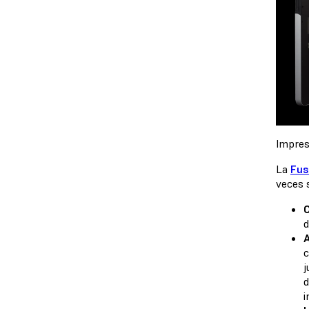
Impres
La
Fus
veces 
C
d
A
c
j
d
i