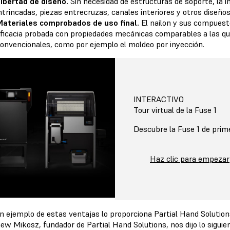
ibertad de diseño.
Sin necesidad de estructuras de soporte, la
ntrincadas, piezas entrecruzas, canales interiores y otros diseñ
ateriales comprobados de uso final.
El nailon y sus compuesto
ficacia probada con propiedades mecánicas comparables a las qu
onvencionales, como por ejemplo el moldeo por inyección.
INTERACTIVO
Tour virtual de la Fuse 1
Descubre la Fuse 1 de prim
Haz clic para empezar
n ejemplo de estas ventajas lo proporciona Partial Hand Solutions
w Mikosz, fundador de Partial Hand Solutions, nos dijo lo siguie