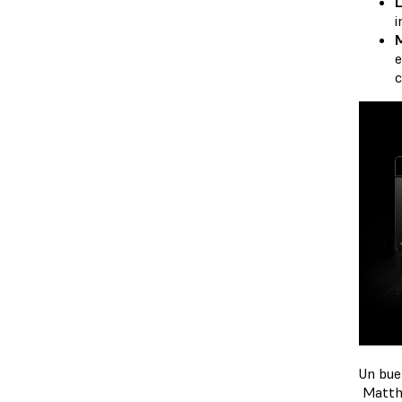
L
i
M
e
c
Un bue
Matthe