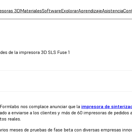
esoras 3D
Materiales
Software
Explorar
Aprendizaje
Asistencia
Con
des de la impresora 3D SLS Fuse 1
Formlabs nos complace anunciar que la
impresora de sinterizad
do a enviarse a los clientes y más de 60 impresoras de pedidos 
tos reales.
arios meses de pruebas de fase beta con diversas empresas inn