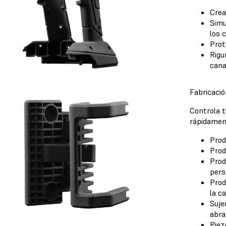
Crea
Simu
los 
Prot
Rigu
cana
Fabricació
Controla 
rápidamen
Prod
Prod
Prod
pers
Prod
la c
Suje
abra
Piez