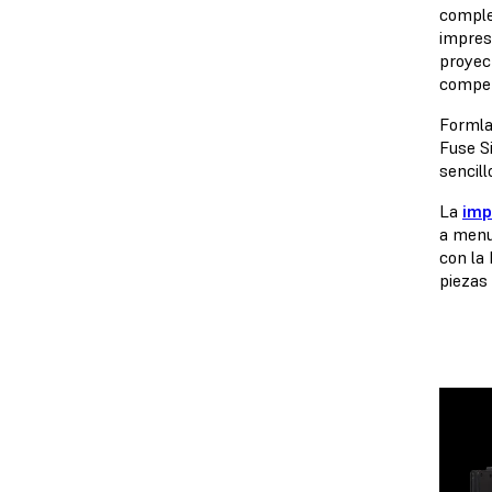
comple
impres
proyec
competi
Formla
Fuse S
sencill
La
imp
a menu
con la 
piezas 