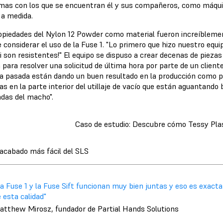
mas con los que se encuentran él y sus compañeros, como máquin
e a medida.
opiedades del Nylon 12 Powder como material fueron increíblemen
 considerar el uso de la Fuse 1. "Lo primero que hizo nuestro equi
i son resistentes!" El equipo se dispuso a crear decenas de piezas 
 para resolver una solicitud de última hora por parte de un clien
 pasada están dando un buen resultado en la producción como pi
as en la parte interior del utillaje de vacío que están aguantando 
das del macho".
Caso de estudio: Descubre cómo Tessy Plas
acabado más fácil del SLS
La Fuse 1 y la Fuse Sift funcionan muy bien juntas y eso es exac
 esta calidad"
atthew Mirosz, fundador de Partial Hands Solutions