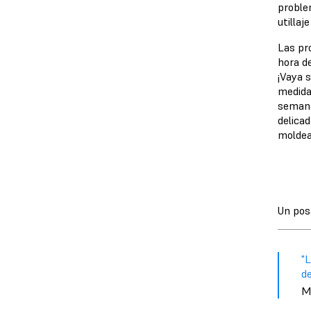
proble
utillaj
Las pr
hora de
¡Vaya s
medida
semana
delicad
moldea
Un pos
"
de
M