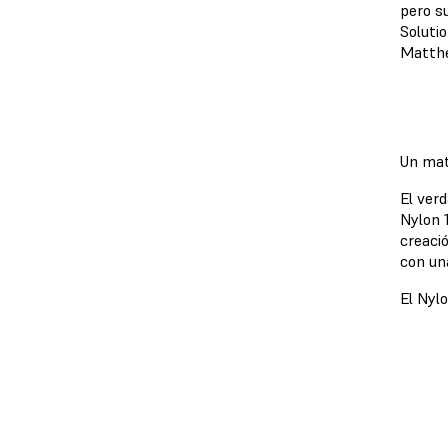
pero s
Soluti
Matthe
Un mat
El verd
Nylon 
creaci
con un
El Nylo