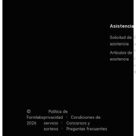
Asistencia
Solicitud de
E
asistencia
Artículos de
asistencia
d
©
Política de
Formlabs
privacidad
·
Condiciones de
2026
servicio
·
Concursos y
sorteos
·
Preguntas frecuentes