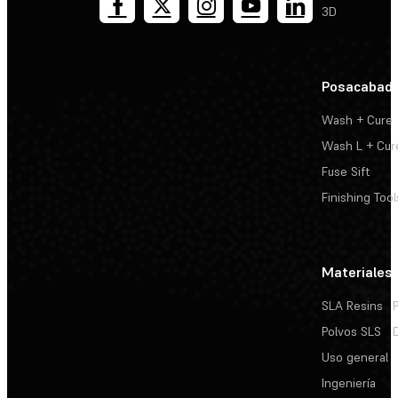
3D
Posacabad
Wash + Cure
Wash L + Cur
Fuse Sift
Finishing Tool
Materiales
SLA Resins
Polvos SLS
Uso general
Ingeniería