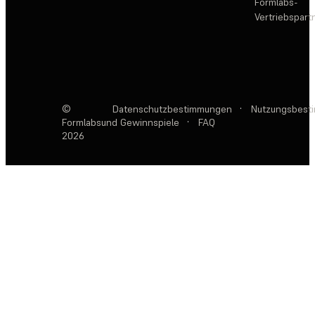
Formlabs-
Vertriebspar
©
Datenschutzbestimmungen
·
Nutzungsbest
Formlabs
und Gewinnspiele
·
FAQ
2026