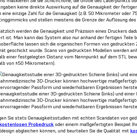
ns maskieren Sie die Schichthöhe, die Größe des Laserpunkts ode
Angaben keine direkte Auswirkung auf die Genauigkeit der fertig
 eine einzige Zahl für die Genauigkeit (z.B. 50 Mikrometer oder 
inggimmicks und stellen meistens die Grenze der Auflösung des 
ätzlich werden die Genauigkeit und Präzision eines Druckers dad
iert ist. Man kann das System also nur anhand der fertigen Teile 
soberfläche lassen sich die organischen Formen von gedruckten 
rät geschickt wurde. Scans von gedruckten Modellen werden a
alb einer festgelegten Distanz vom Nennpunkt auf dem STL bewer
alb von ±50 Mikrometern).
enauigkeitsstudie einer 3D-gedruckten Schiene (links) und einer
ahnmedizinische 3D-Drucker können hochwertige maßgefertigt
ervorragender Passform und wiederholbaren Ergebnissen herstel
gen Sie stets Genauigkeitsstudien mit echten Scandaten von gedr
kostenlosen Probedruck
oder einem maßgefertigten Beispiel Ihr
aldesign abgleichen können, und beurteilen Sie die Qualität mit
ko