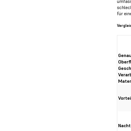
umfass
schlec
für ei
Verglei
Genau
Oberf
Gesch
Verar
Mater
Vortei
Nacht