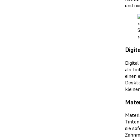
und ni
S
r
Digit
Digita
als Li
einen 
Deskto
kleine
Mater
Materi
Tinten
sie so
Zahnme