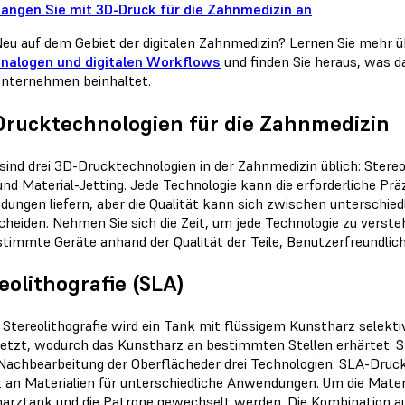
angen Sie mit 3D-Druck für die Zahnmedizin an
eu auf dem Gebiet der digitalen Zahnmedizin? Lernen Sie mehr ü
nalogen und digitalen Workflows
und finden Sie heraus, was da
nternehmen beinhaltet.
rucktechnologien für die Zahnmedizin
sind drei 3D-Drucktechnologien in der Zahnmedizin üblich: Stereol
und Material-Jetting. Jede Technologie kann die erforderliche Prä
ungen liefern, aber die Qualität kann sich zwischen unterschi
cheiden. Nehmen Sie sich die Zeit, um jede Technologie zu verste
estimmte Geräte anhand der Qualität der Teile, Benutzerfreundlic
eolithografie (SLA)
r Stereolithografie wird ein Tank mit flüssigem Kunstharz selekt
etzt, wodurch das Kunstharz an bestimmten Stellen erhärtet. Ste
Nachbearbeitung der Oberflächeder drei Technologien. SLA-Druc
lt an Materialien für unterschiedliche Anwendungen. Um die Mate
arztank und die Patrone gewechselt werden. Die Kombination a