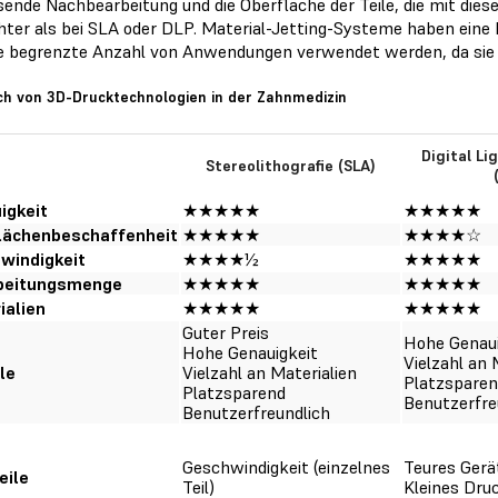
ende Nachbearbeitung und die Oberfläche der Teile, die mit dies
hter als bei SLA oder DLP. Material-Jetting-Systeme haben ein
ne begrenzte Anzahl von Anwendungen verwendet werden, da sie 
ch von 3D-Drucktechnologien in der Zahnmedizin
Digital Li
Stereolithografie (SLA)
igkeit
★★★★★
★★★★★
lächenbeschaffenheit
★★★★★
★★★★☆
windigkeit
★★★★½
★★★★★
beitungsmenge
★★★★★
★★★★★
ialien
★★★★★
★★★★★
Guter Preis
Hohe Genaui
Hohe Genauigkeit
Vielzahl an 
le
Vielzahl an Materialien
Platzspare
Platzsparend
Benutzerfre
Benutzerfreundlich
Geschwindigkeit (einzelnes
Teures Gerä
eile
Teil)
Kleines Dr