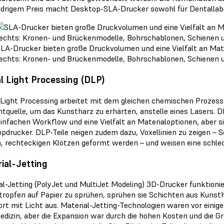
edrigem Preis macht Desktop-SLA-Drucker sowohl für Dentallabo
LA-Drucker bieten große Druckvolumen und eine Vielfalt an Mate
echts: Kronen- und Brückenmodelle, Bohrschablonen, Schienen u
al Light Processing (DLP)
l Light Processing arbeitet mit dem gleichen chemischen Prozess 
chtquelle, um das Kunstharz zu erhärten, anstelle eines Lasers.
einfachen Workflow und eine Vielfalt an Materialoptionen, aber si
pdrucker. DLP-Teile neigen zudem dazu, Voxellinien zu zeigen – Sc
n, rechteckigen Klötzen geformt werden – und weisen eine schle
ial-Jetting
al-Jetting (PolyJet und MultiJet Modeling) 3D-Drucker funktioni
tropfen auf Papier zu sprühen, sprühen sie Schichten aus Kunst
fort mit Licht aus. Material-Jetting-Technologien waren vor einig
dizin, aber die Expansion war durch die hohen Kosten und die Gr