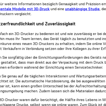
ür weitere Informationen bezüglich Genauigkeit und Präzision e
entale Modelle mit 3D-Druck
und eine
unabhängige Studie
, di
ruckern vergleicht.
zerfreundlichkeit und Zuverlässigkeit
nfach ein 3D-Drucker zu bedienen ist und wie zuverlässig er bei de
in muss Ihr Team lernen, das Gerät täglich zu benutzten und ins
rnkurve eines neuen 3D-Druckers zu erhalten, indem Sie online 
it Verkäufern in Verbindung setzen oder Ihre Kollegen zu ihrer Er
 Sie sorgfältig über die Einrichtungsanforderungen des Geräts n
iv gestaltet, dass man direkt aus der Verpackung mit dem Druck 
nen erfordern während der Einrichtung einen Servicetechniker.
 Sie genau auf die täglichen Interaktionen und Wartungsarbeiten
ichtet ist. Die automatische Harzdosierung, die bei ausgewählte
bar ist, kann einen großen Unterschied bei der Aufrechterhaltu
ungsumgebung machen. Zudem lassen sich die Materialien dadurc
3D-Drucker waren dafür berüchtigt, die Hälfte ihres Lebens in W
schlagene Drucke, selbst wenn sie online waren. Zum Glück ist d