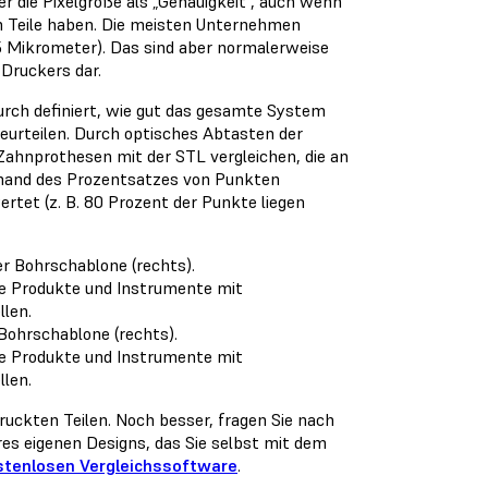
r die Pixelgröße als „Genauigkeit“, auch wenn
en Teile haben. Die meisten Unternehmen
75 Mikrometer). Das sind aber normalerweise
Druckers dar.
urch definiert, wie gut das gesamte System
beurteilen. Durch optisches Abtasten der
Zahnprothesen mit der STL vergleichen, die an
nhand des Prozentsatzes von Punkten
tet (z. B. 80 Prozent der Punkte liegen
 Bohrschablone (rechts).
e Produkte und Instrumente mit
len.
uckten Teilen. Noch besser, fragen Sie nach
es eigenen Designs, das Sie selbst mit dem
stenlosen Vergleichssoftware
.