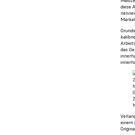
Meiste
diese 
nennen
Market
Grunds
kalibr
Arbeit
das Ge
innerh
innerh
G
Z
h
Verlan
einem
Origin