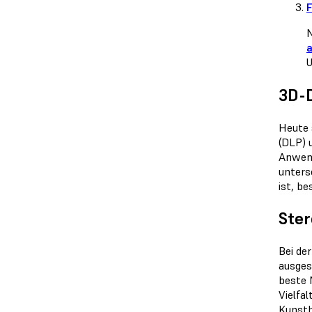
F
N
a
U
3D-D
Heute 
(DLP) 
Anwend
unters
ist, b
Ster
Bei de
ausges
beste 
Vielfa
Kunsth