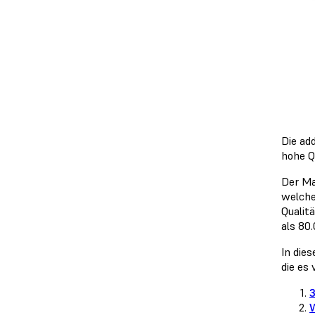
Die ad
hohe Q
Der Ma
welche
Qualit
als 80
In die
die es
3
W