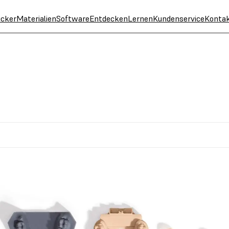
cker
Materialien
Software
Entdecken
Lernen
Kundenservice
Konta