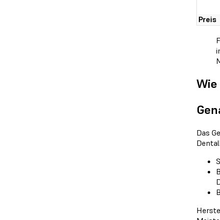
Preis
F
i
M
Wie
Gena
Das Ge
Dental
S
B
D
B
Herste