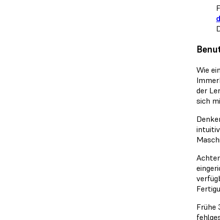
F
d
D
Benut
Wie ei
Immerh
der Le
sich m
Denken
intuit
Maschi
Achten
einger
verfüg
Fertig
Frühe 
fehlge