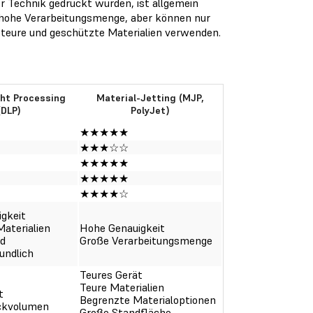
er Technik gedruckt wurden, ist allgemein
e hohe Verarbeitungsmenge, aber können nur
teure und geschützte Materialien verwenden.
ght Processing
Material-Jetting (MJP,
(DLP)
PolyJet)
★★★★★
★★★☆☆
★★★★★
★★★★★
★★★★☆
gkeit
Materialien
Hohe Genauigkeit
nd
Große Verarbeitungsmenge
undlich
Teures Gerät
Teure Materialien
t
Begrenzte Materialoptionen
uckvolumen
Große Standfläche