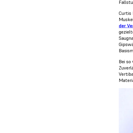
Fallstu
Curtis
Muskel
der Ver
gezielt
Saugna
Gipswä
Basism
Bei so
Zuverl
Vertib
Materi