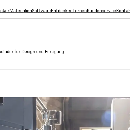
cker
Materialien
Software
Entdecken
Lernen
Kundenservice
Konta
olader für Design und Fertigung