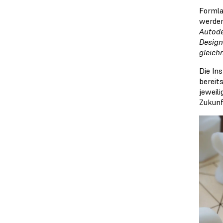
Formla
werden
Autode
Design
gleich
Die In
bereit
jeweil
Zukunf