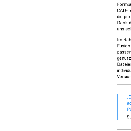
Formla
CAD-To
die pe
Dank d
uns se
Im Ra
Fusion
passen
genutz
Dateie
indivi
Versio
„D
ad
Pl
S