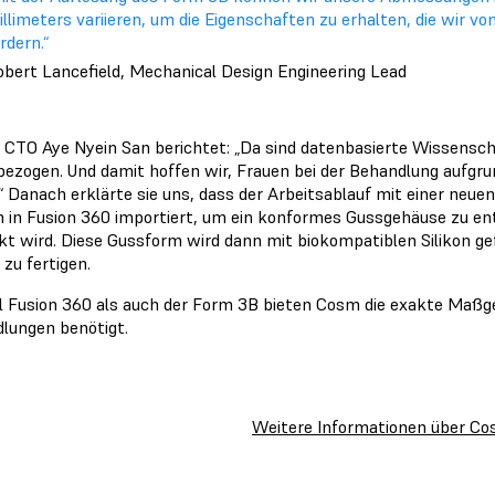
llimeters variieren, um die Eigenschaften zu erhalten, die wir vo
rdern.“
obert Lancefield, Mechanical Design Engineering Lead
CTO Aye Nyein San berichtet: „Da sind datenbasierte Wissensch
bezogen. Und damit hoffen wir, Frauen bei der Behandlung aufgru
.“ Danach erklärte sie uns, dass der Arbeitsablauf mit einer neue
 in Fusion 360 importiert, um ein konformes Gussgehäuse zu e
kt wird. Diese Gussform wird dann mit biokompatiblen Silikon gef
zu fertigen.
 Fusion 360 als auch der Form 3B bieten Cosm die exakte Maßgen
lungen benötigt.
Weitere Informationen über C