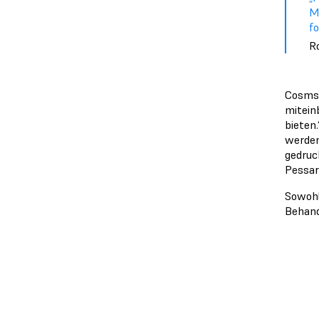
Mi
fo
R
Cosms 
mitein
bieten
werden
gedruc
Pessar 
Sowohl
Behand