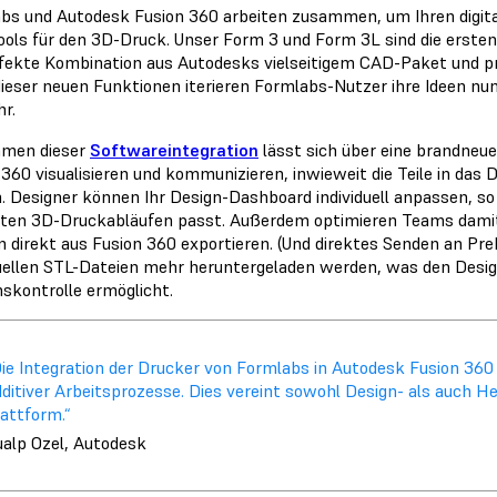
bs und Autodesk Fusion 360 arbeiten zusammen, um Ihren digita
ols für den 3D-Druck. Unser Form 3 und Form 3L sind die ersten
rfekte Kombination aus Autodesks vielseitigem CAD-Paket und pr
ieser neuen Funktionen iterieren Formlabs-Nutzer ihre Ideen nun
hr.
hmen dieser
Softwareintegration
lässt sich über eine brandneue
 360 visualisieren und kommunizieren, inwieweit die Teile in da
. Designer können Ihr Design-Dashboard individuell anpassen, s
ten 3D-Druckabläufen passt. Außerdem optimieren Teams damit
n direkt aus Fusion 360 exportieren. (Und direktes Senden an Pre
duellen STL-Dateien mehr heruntergeladen werden, was den Desig
nskontrolle ermöglicht.
ie Integration der Drucker von Formlabs in Autodesk Fusion 360 i
ditiver Arbeitsprozesse. Dies vereint sowohl Design- als auch He
attform.“
ualp Ozel, Autodesk