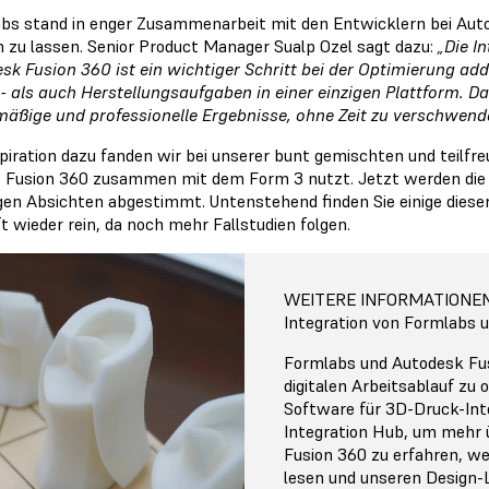
bs stand in enger Zusammenarbeit mit den Entwicklern bei Autod
 zu lassen. Senior Product Manager Sualp Ozel sagt dazu:
„Die I
sk Fusion 360 ist ein wichtiger Schritt bei der Optimierung add
- als auch Herstellungsaufgaben in einer einzigen Plattform. Das
mäßige und professionelle Ergebnisse, ohne Zeit zu verschwend
spiration dazu fanden wir bei unserer bunt gemischten und teilfr
s Fusion 360 zusammen mit dem Form 3 nutzt. Jetzt werden die di
igen Absichten abgestimmt. Untenstehend finden Sie einige diese
t wieder rein, da noch mehr Fallstudien folgen.
WEITERE INFORMATIONE
Integration von Formlabs 
Formlabs und Autodesk Fu
digitalen Arbeitsablauf zu
Software für 3D-Druck-Int
Integration Hub, um mehr 
Fusion 360 zu erfahren, we
lesen und unseren Design-