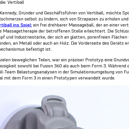
die: Vertiball
 Kennedy, Gründer und Geschäftsführer von Vertiball, möchte Spor
schmerzen selbst zu lindern, sich von Strapazen zu erholen un
tiball ins Spiel:
ein frei drehbarer Massageball, der an einer ver
e Massagetherapie der betroffenen Stelle erleichtert. Die Schlüss
pf und Industriestärke, der sich an glatten, porenfreien Flächen 
nden, an Metall oder auch an Holz. Die Vorderseite des Geräts en
echanismus befestigt ist.
 vielen beweglichen Teilen, war ein präziser Prototyp eine Grundv
ässigkeit sowohl bei Fusion 360 als auch beim Form 3. Während d
all-Team Belastungsanalysen in der Simulationsumgebung von Fu
al mit dem Form 3 in einen Prototypen verwandelt wurde.