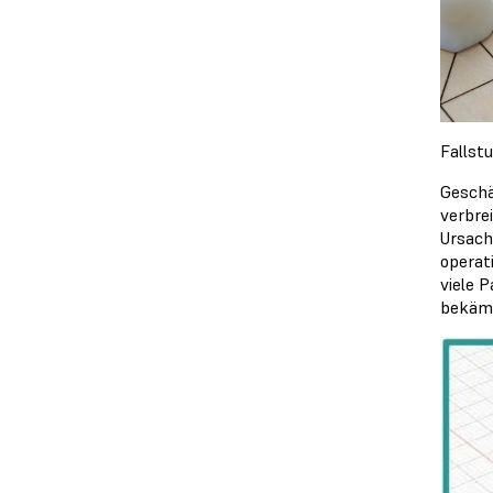
Fallst
Geschä
verbre
Ursach
operat
viele 
bekämp