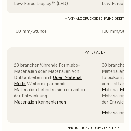
Low Force Display™ (LFD)
Low Force Dis
MAXIMALE DRUCKGESCHWINDIGKEIT¹
100 mm/Stunde
100 mm/Stun
MATERIALIEN
23 branchenführende Formlabs-
38 branchenf
Materialien oder Materialien von
Materialien, d
Drittanbietern mit
Open Material
15 biokompatib
Mode
.
Weitere spannende
von Drittanbi
Materialien befinden sich derzeit in
Material Mode
der Entwicklung.
Materialien be
Materialien kennenlernen
der Entwicklu
Materialien k
FERTIGUNGSVOLUMEN (B × T × H)⁵