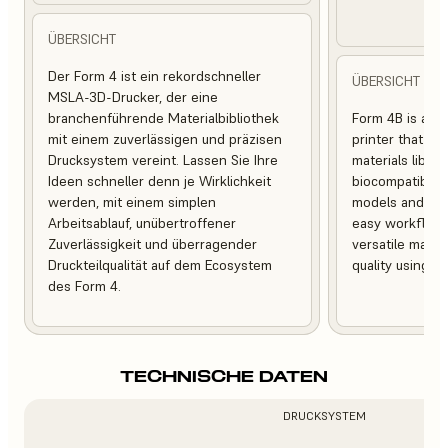
ÜBERSICHT
Der Form 4 ist ein rekordschneller
ÜBERSICHT
MSLA-3D-Drucker, der eine
branchenführende Materialbibliothek
Form 4B is a bl
mit einem zuverlässigen und präzisen
printer that of
Drucksystem vereint. Lassen Sie Ihre
materials librar
Ideen schneller denn je Wirklichkeit
biocompatible, 
werden, mit einem simplen
models and med
Arbeitsablauf, unübertroffener
easy workflows, 
Zuverlässigkeit und überragender
versatile mater
Druckteilqualität auf dem Ecosystem
quality using 
des Form 4.
TECHNISCHE DATEN
DRUCKSYSTEM