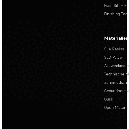
Fuse Sift + Fu
Finishing Tool
Materialien
SLA Resins
SLS-Pulver
Allzweckmater
Technische Ma
Zahnmedizin
Gesundheits
Guss
Open Materia