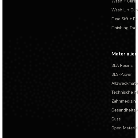
Wash + Cure
Wash L + Cur
Fuse Sift + Fu
Finishing Tool
Materialien
SLA Resins
SLS-Pulver
Allzweckmater
Technische Ma
Zahnmedizin
Gesundheits
Guss
Open Materia