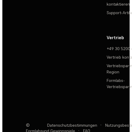
kontaktieren
Support-Artik
Vertrieb
+49 30 5200
Vertrieb kont
Vertriebspartn
Region
Formlabs-
Vertriebspar
©
Datenschutzbestimmungen
·
Nutzungsbest
Formlabs
und Gewinnspiele
·
FAQ