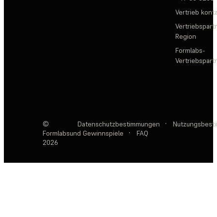
Vertrieb kont
Vertriebspartn
Region
Formlabs-
Vertriebspar
©
Datenschutzbestimmungen
·
Nutzungsbest
Formlabs
und Gewinnspiele
·
FAQ
2026