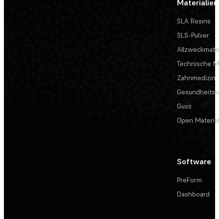
Materialien
SLA Resins
SLS-Pulver
Allzweckmater
Technische Ma
Zahnmedizin
Gesundheits
Guss
Open Materia
Software
PreForm
Dashboard