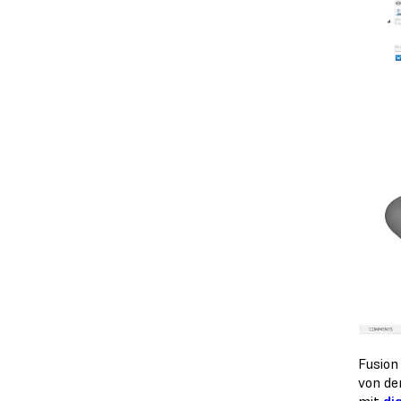
Fusion
von de
mit
di