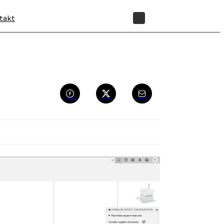
takt
SHOP