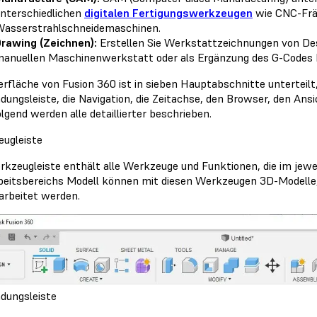
nterschiedlichen
digitalen Fertigungswerkzeugen
wie CNC-Frä
asserstrahlschneidemaschinen.
rawing (Zeichnen):
Erstellen Sie Werkstattzeichnungen von Desig
anuellen Maschinenwerkstatt oder als Ergänzung des G-Codes b
erfläche von Fusion 360 ist in sieben Hauptabschnitte unterteilt
ungsleiste, die Navigation, die Zeitachse, den Browser, den An
lgend werden alle detaillierter beschrieben.
ugleiste
rkzeugleiste enthält alle Werkzeuge und Funktionen, die im jeweil
beitsbereichs Modell können mit diesen Werkzeugen 3D-Modelle,
arbeitet werden.
ungsleiste