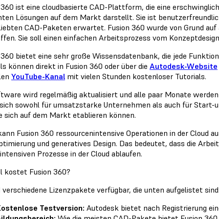
 360 ist eine cloudbasierte CAD-Plattform, die eine erschwinglic
ten Lösungen auf dem Markt darstellt. Sie ist benutzerfreundlic
liebten CAD-Paketen erwartet. Fusion 360 wurde von Grund auf
ffen. Sie soll einen einfachen Arbeitsprozess vom Konzeptdesign
 360 bietet eine sehr große Wissensdatenbank, die jede Funktio
als können direkt in Fusion 360 oder über die
Autodesk-Website
llen
YouTube-Kanal
mit vielen Stunden kostenloser Tutorials.
ftware wird regelmäßig aktualisiert und alle paar Monate werden
 sich sowohl für umsatzstarke Unternehmen als auch für Start-ups
e sich auf dem Markt etablieren können.
kann Fusion 360 ressourcenintensive Operationen in der Cloud au
timierung und generatives Design. Das bedeutet, dass die Arbei
intensiven Prozesse in der Cloud ablaufen.
el kostet Fusion 360?
d verschiedene Lizenzpakete verfügbar, die unten aufgelistet sind
ostenlose Testversion:
Autodesk bietet nach Registrierung ei
ildungsbereich:
Wie die meisten CAD-Pakete bietet Fusion 360