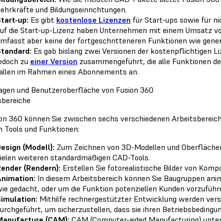
ehrkräfte und Bildungseinrichtungen.
tart-up:
Es gibt
kostenlose Lizenzen
für Start-ups sowie für n
uf die Start-up-Lizenz haben Unternehmen mit einem Umsatz von
mfasst aber keine der fortgeschritteneren Funktionen wie gener
tandard:
Es gab bislang zwei Versionen der kostenpflichtigen Li
edoch zu
einer Version
zusammengeführt, die alle Funktionen de
allen im Rahmen eines Abonnements an.
agen und Benutzeroberfläche von Fusion 360
sbereiche
ion 360 können Sie zwischen sechs verschiedenen Arbeitsbereich
n Tools und Funktionen:
esign (Modell):
Zum Zeichnen von 3D-Modellen und Oberflächen
ielen weiteren standardmäßigen CAD-Tools.
ender (Rendern):
Erstellen Sie fotorealistische Bilder von Kom
nimation:
In diesem Arbeitsbereich können Sie Baugruppen animi
ie gedacht, oder um die Funktion potenziellen Kunden vorzuführ
imulation:
Mithilfe rechnergestützter Entwicklung werden ver
urchgeführt, um sicherzustellen, dass sie ihren Betriebsbedingu
Manufacture (CAM):
CAM (Computer-aided Manufacturing) unterst