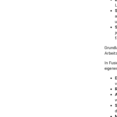
L
S
a
u
S
j
f
Grundl
Arbeit
In Fus
eigene
D
v
R
A
w
S
d