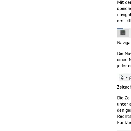
Mit de
speich
naviga
erstell
Naviga
Die Na
eines 
jeder e
Zeitac
Die Zei
unter 
den ge
Rechts
Funkti