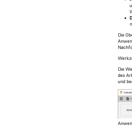
u
W
D
m
Die Ob
Anwend
Nachfo
Werkze
Die We
des Ar
und be
Anwend