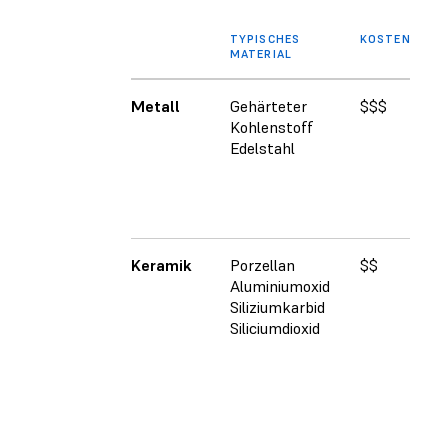
TYPISCHES
KOSTEN
VO
MATERIAL
Metall
Gehärteter
$$$
Ku
Kohlenstoff
Ve
Edelstahl
Le
Er
Ver
Ho
Keramik
Porzellan
$$
Ho
Aluminiumoxid
Me
Siliziumkarbid
Sch
Siliciumdioxid