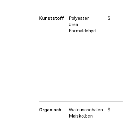
Kunststoff
Polyester
$
Ide
Urea
Na
Formaldehyd
vo
Tei
mi
Erg
Ob
Ka
Ve
Di
An
je
ve
Organisch
Walnussschalen
$
Ge
Maiskolben
se
Ka
Öl