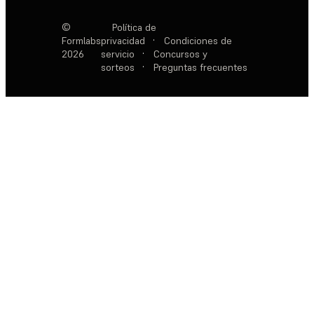
©
Política de
Formlabs
privacidad
·
Condiciones de
2026
servicio
·
Concursos y
sorteos
·
Preguntas frecuentes