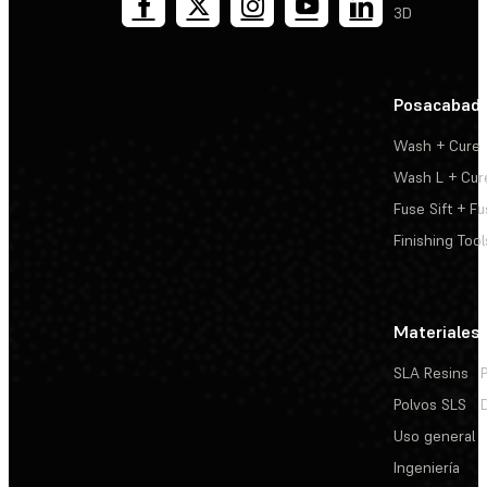
3D
Posacabad
Wash + Cure
Wash L + Cur
Fuse Sift + Fu
Finishing Tool
Materiales
SLA Resins
Polvos SLS
Uso general
Ingeniería