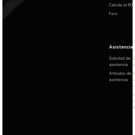
Calcula el ROI
Foro
Asistencia
Solicitud de
C
asistencia
c
Artículos de
E
asistencia
d