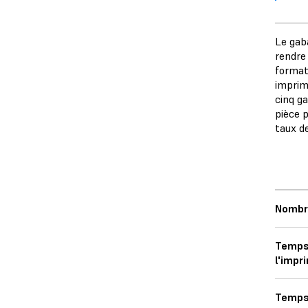
Le gab
rendre
format
imprim
cinq g
pièce p
taux d
Nombre
Temps 
l'impr
Temps