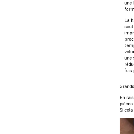
une 
form
La h
sect
impr
proc
temp
volu
une 
rédu
fois
Grands
En rais
pièces
Si cel