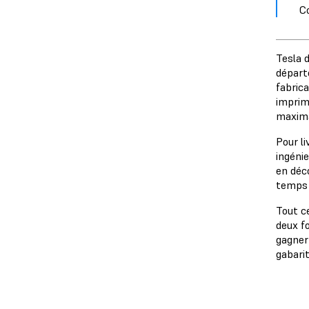
Co
Tesla d
départe
fabric
imprim
maxim
Pour l
ingéni
en déc
temps e
Tout c
deux fo
gagner
gabarit