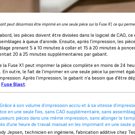
arit peut désormais être imprimé en une seule pièce sur la Fuse X1, ce qui perme
abord, les pièces doivent être divisées dans le logiciel de CAO, 
semblages à queue d'aronde. Ensuite, après l'impression, les piè
lage prenant 5 à 10 minutes à coller et 15 à 20 minutes à poncer.
entait 20 à 25 minutes supplémentaires par gabarit.
la Fuse X1 peut imprimer la pièce complète en moins de 24 heure
. En outre, le fait de l'imprimer en une seule pièce lui permet ég
mpression. Après l'impression, le gabarit n'a besoin que d'être d
a
Fuse Blast
.
 Grâce à son volume d’impression accru et à sa vitesse d’impress
èce en une seule fois, sans CAO supplémentaire, sans assemblage 
lusieurs pièces dans une même impression, sans allonger le tem
ès d'une heure de travail manuel en les imprimant en une seule p
dy Jepsen, technicien en ingénierie, fabrication additive chez Te