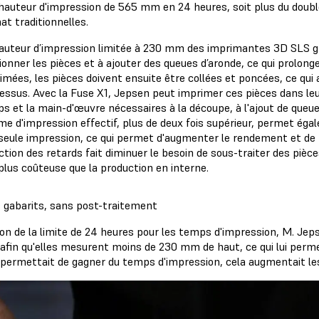
hauteur d'impression de 565 mm en 24 heures, soit plus du doub
at traditionnelles.
auteur d’impression limitée à 230 mm des imprimantes 3D SLS gra
ionner les pièces et à ajouter des queues d’aronde, ce qui prolong
imées, les pièces doivent ensuite être collées et poncées, ce qui
essus. Avec la Fuse X1, Jepsen peut imprimer ces pièces dans leur
s et la main-d'œuvre nécessaires à la découpe, à l'ajout de queue
me d'impression effectif, plus de deux fois supérieur, permet ég
seule impression, ce qui permet d'augmenter le rendement et de réd
ction des retards fait diminuer le besoin de sous-traiter des pièces
 plus coûteuse que la production en interne.
 gabarits, sans post-traitement
on de la limite de 24 heures pour les temps d'impression, M. Jeps
 afin qu'elles mesurent moins de 230 mm de haut, ce qui lui perm
a permettait de gagner du temps d'impression, cela augmentait les