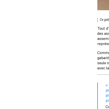
Ce gab
Tout d'
des as
assemb
représ
Comme 
gabarit
seule i
avec l
«
pi
p
pr
Co