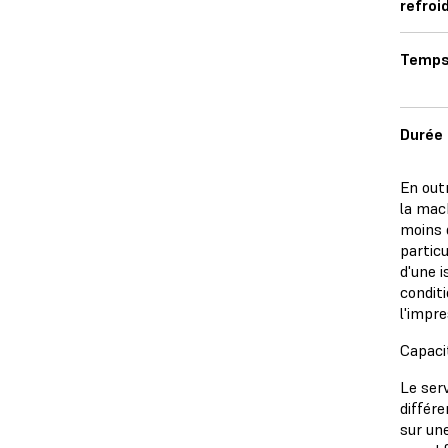
refroi
Temps
Durée 
En outr
la mach
moins 
particu
d'une i
condit
l'impre
Capaci
Le ser
différ
sur un