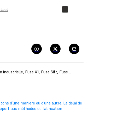
tact
BOUTIQUE
n industrielle
,
Fuse X1
,
Fuse Sift
,
Fuse Blast
,
Aides à la fabricatio
tons d'une manière ou d'une autre. Le délai de
pport aux méthodes de fabrication