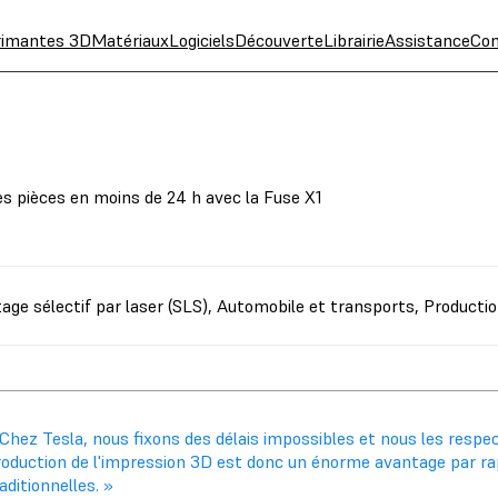
rimantes 3D
Matériaux
Logiciels
Découverte
Librairie
Assistance
Con
 pièces en moins de 24 h avec la Fuse X1
tage sélectif par laser (SLS)
,
Automobile et transports
,
Productio
Chez Tesla, nous fixons des délais impossibles et nous les respec
roduction de l'impression 3D est donc un énorme avantage par ra
aditionnelles. »