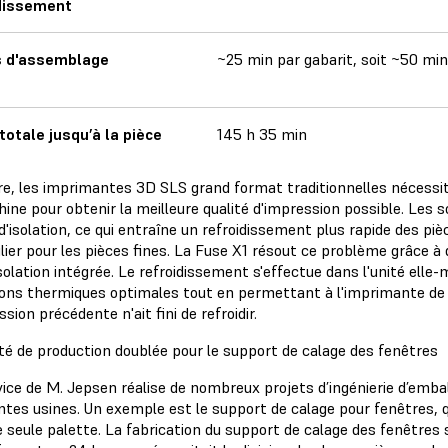
dissement
 d'assemblage
~25 min par gabarit, soit ~50 min
totale jusqu’à la pièce
145 h 35 min
e, les imprimantes 3D SLS grand format traditionnelles nécessiten
ine pour obtenir la meilleure qualité d'impression possible. Les 
d'isolation, ce qui entraîne un refroidissement plus rapide des pi
lier pour les pièces fines. La Fuse X1 résout ce problème grâce à
solation intégrée. Le refroidissement s'effectue dans l'unité ell
ions thermiques optimales tout en permettant à l'imprimante d
ssion précédente n'ait fini de refroidir.
té de production doublée pour le support de calage des fenêtres
vice de M. Jepsen réalise de nombreux projets d’ingénierie d’emba
entes usines. Un exemple est le support de calage pour fenêtres, 
e seule palette. La fabrication du support de calage des fenêtres