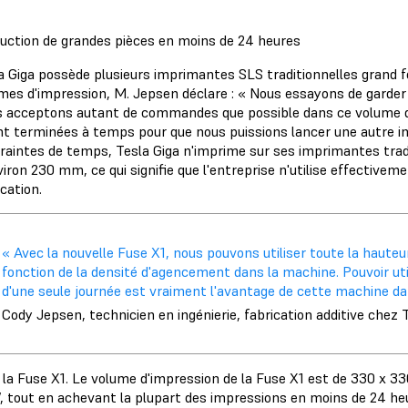
uction de grandes pièces en moins de 24 heures
a Giga possède plusieurs imprimantes SLS traditionnelles grand fo
mes d'impression, M. Jepsen déclare : « Nous essayons de garder
 acceptons autant de commandes que possible dans ce volume de f
nt terminées à temps pour que nous puissions lancer une autre im
raintes de temps, Tesla Giga n'imprime sur ses imprimantes trad
viron 230 mm, ce qui signifie que l'entreprise n'utilise effectivem
ication.
« Avec la nouvelle Fuse X1, nous pouvons utiliser toute la hauteu
fonction de la densité d'agencement dans la machine. Pouvoir uti
d'une seule journée est vraiment l'avantage de cette machine dan
Cody Jepsen, technicien en ingénierie, fabrication additive chez 
i la Fuse X1. Le volume d'impression de la Fuse X1 est de 330 x 330
 tout en achevant la plupart des impressions en moins de 24 heur