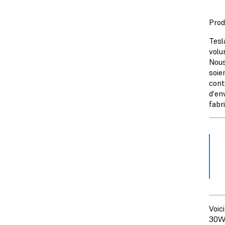
Prod
Tesl
volu
Nous
soie
cont
d'en
fabr
Voic
30W,