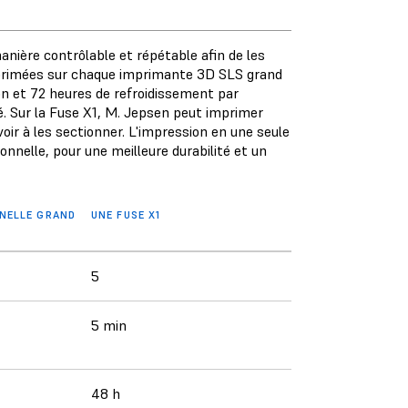
anière contrôlable et répétable afin de les
imprimées sur chaque imprimante 3D SLS grand
on et 72 heures de refroidissement par
é. Sur la Fuse X1, M. Jepsen peut imprimer
oir à les sectionner. L'impression en une seule
onnelle, pour une meilleure durabilité et un
NNELLE GRAND
UNE FUSE X1
5
5 min
48 h