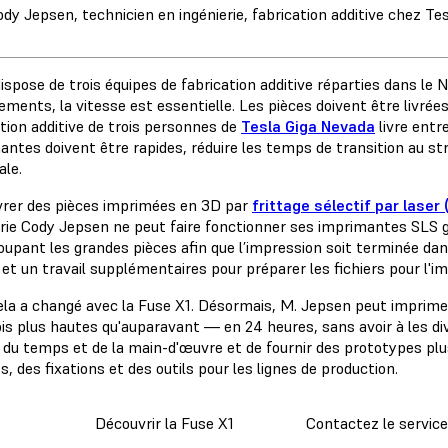
dy Jepsen, technicien en ingénierie, fabrication additive chez Te
ispose de trois équipes de fabrication additive réparties dans le N
ments, la vitesse est essentielle. Les pièces doivent être livrée
ation additive de trois personnes de
Tesla Giga Nevada
livre entr
antes doivent être rapides, réduire les temps de transition au str
ale.
ivrer des pièces imprimées en 3D par
frittage sélectif par laser 
erie Cody Jepsen ne peut faire fonctionner ses imprimantes SLS g
oupant les grandes pièces afin que l’impression soit terminée dan
t un travail supplémentaires pour préparer les fichiers pour l'imp
ela a changé avec la Fuse X1. Désormais, M. Jepsen peut imprimer
is plus hautes qu'auparavant — en 24 heures, sans avoir à les div
 du temps et de la main-d'œuvre et de fournir des prototypes plus 
s, des fixations et des outils pour les lignes de production.
Découvrir la Fuse X1
Contactez le servic