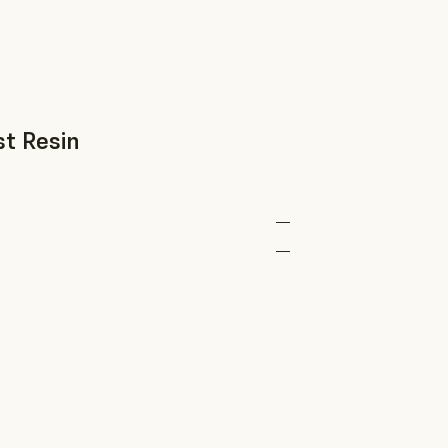
st Resin
—
—