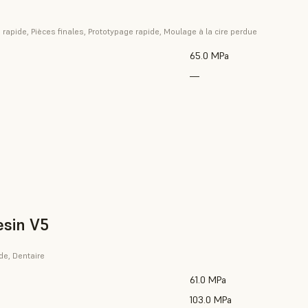
rapide, Pièces finales, Prototypage rapide, Moulage à la cire perdue
65.0 MPa
—
esin V5
de, Dentaire
61.0 MPa
103.0 MPa