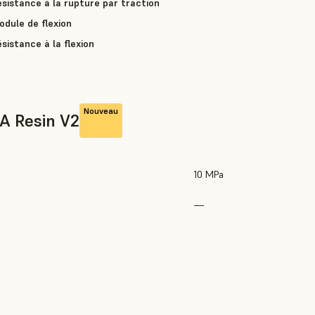
sistance à la rupture par traction
odule de flexion
sistance à la flexion
Nouveau
0A Resin V2
10 MPa
—