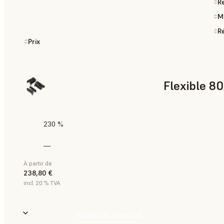
Ré
M
Ré
Prix
Flexible 8
230 %
—
À partir de
238,80 €
incl. 20 % TVA
Acheter dès aujourd’hui