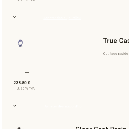
Acheter dès aujourd’hui
True Ca
Outillage rapide
—
—
238,80 €
incl. 20 % TVA
Acheter dès aujourd’hui