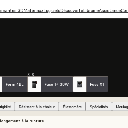
rimantes 3D
Matériaux
Logiciels
Découverte
Librairie
Assistance
Con
SLS
Form 4BL
Fuse 1+ 30W
Fuse X1
igidité
Résistant à la chaleur
Élastomère
Spécialités
Moulag
llongement à la rupture