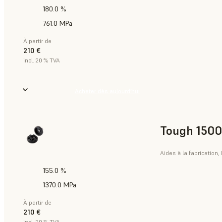
180.0 %
761.0 MPa
À partir de
210 €
incl. 20 % TVA
Acheter dès aujourd’hui
Tough 1500
Aides à la fabrication,
155.0 %
1370.0 MPa
À partir de
210 €
incl. 20 % TVA