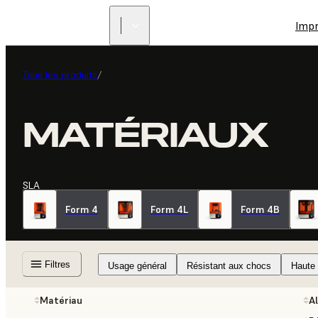
Imp
Tous les produits
/
MATÉRIAUX
SLA
Form 4
Form 4L
Form 4B
Filtres
Usage général
Résistant aux chocs
Haute r
Matériau
A