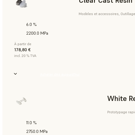
Clear Cast Resin
Modèles et accessoires, Outillage 
6.0 %
2200.0 MPa
À partir de
178,80 €
incl. 20 % TVA
Acheter dès aujourd’hui
White R
Prototypage rapi
11.0 %
2750.0 MPa