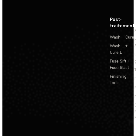
Post-
traitement
Wash + Cure
Wash L +
Cure L
Fuse Sift +
Fuse Blast
Finishing
Tools