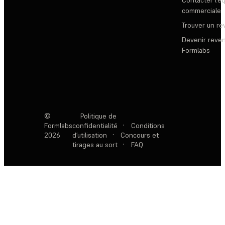
Contacter l’é
commerciale
Trouver un r
Devenir reve
Formlabs
©
Politique de
Formlabs
confidentialité
·
Conditions
2026
d’utilisation
·
Concours et
tirages au sort
·
FAQ