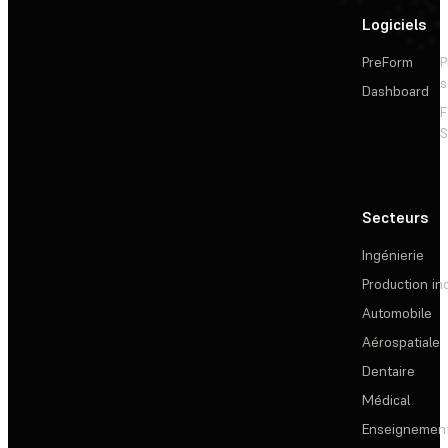
Logiciels
PreForm
P
s
Dashboard
F
S
Secteurs
Ingénierie
Production ind
Automobile
Aérospatiale
Dentaire
Médical
Enseignemen