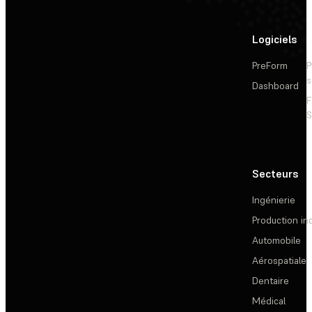
Logiciels
PreForm
P
s
Dashboard
F
S
Secteurs
Ingénierie
Production ind
Automobile
Aérospatiale
Dentaire
Médical