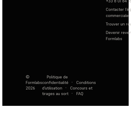
+33 8 01 84 1
Contacter l’é
commerciale
Trouver un r
Devenir reve
Formlabs
©
Politique de
Formlabs
confidentialité
·
Conditions
2026
d’utilisation
·
Concours et
tirages au sort
·
FAQ