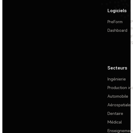
Logiciels
PreForm
P
s
Dashboard
F
S
Secteurs
Ingénierie
Production ind
Automobile
Aérospatiale
Dentaire
Médical
Enseignemen