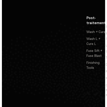
Post-
traitement
Wash + Cure
Wash L +
Cure L
Fuse Sift +
Fuse Blast
Finishing
Tools