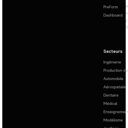
PreForm
P
s
Dashboard
F
S
Secteurs
Ingénierie
Production ind
Automobile
Aérospatiale
Dentaire
Médical
Enseignemen
Modélisme