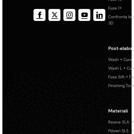
Fuse 1+
Confronta le 
3D
Post-elabo
Wash + Cure
Wash L + Cur
Fuse Sift + Fu
Finishing Tool
Materiali
Resine SLA
P
Polveri SLS
D