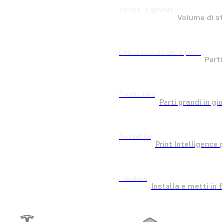
Pensa in grande
Volume di s
Costo ridotto delle parti
Part
Produttiva
Affidabile
Print Intelligence 
Intuitiva
Installa e metti in 
TO