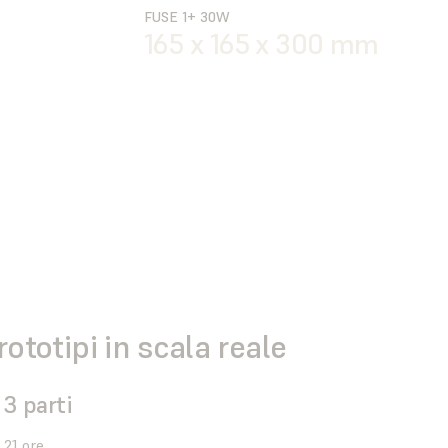
FUSE 1+ 30W
165 x 165 x 300 mm
rototipi in scala reale
3 parti
21 ore