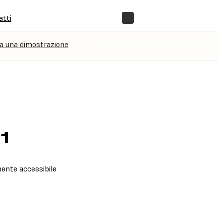
atti
NEGOZIO
a una dimostrazione
CONTATTA IL REPARTO VENDITE
1
lmente accessibile
O VENDITE
PRENOTA UNA DIMOSTRAZIONE