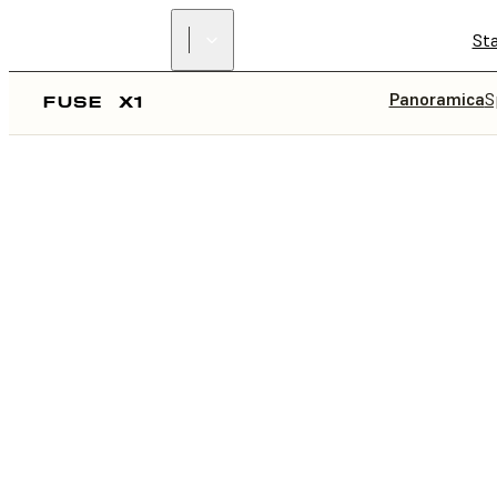
St
Panoramica
S
FUSE
X1