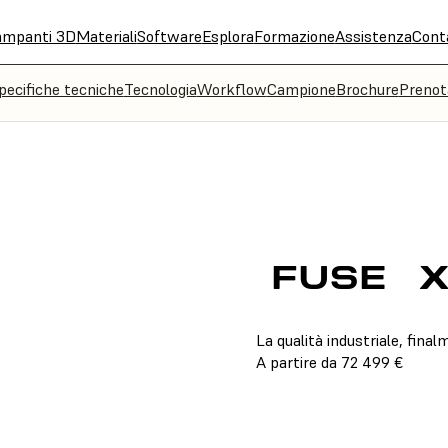
ampanti 3D
Materiali
Software
Esplora
Formazione
Assistenza
Cont
pecifiche tecniche
Tecnologia
Workflow
Campione
Brochure
Prenot
FUSE
X
La qualità industriale, fina
A partire da 72 499 €
CONTATTA IL REPART