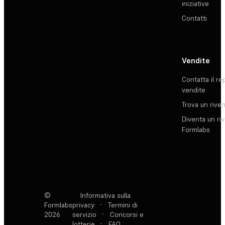
iniziative
Contatti
Vendite
Contatta il re
vendite
Trova un rive
Diventa un ri
Formlabs
©
Informativa sulla
Formlabs
privacy
·
Termini di
2026
servizio
·
Concorsi e
lotterie
·
FAQ