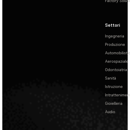
Factory Solut
Settori
Ingegneria
Produzione
Automobilisti
Aerospaziale
Odontoiatria
Sanità
Istruzione
Intrattenimen
Gioielleria
Audio