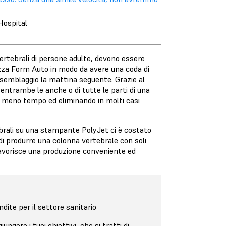
Hospital
vertebrali di persone adulte, devono essere
izza Form Auto in modo da avere una coda di
semblaggio la mattina seguente. Grazie al
 entrambe le anche o di tutte le parti di una
in meno tempo ed eliminando in molti casi
tebrali su una stampante PolyJet ci è costato
di produrre una colonna vertebrale con soli
he favorisce una produzione conveniente ed
dite per il settore sanitario
ungere i tuoi obiettivi, che si tratti di