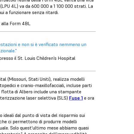
L (LPU 4L) va da 600 000 a 1 100 000 strati. La
ui a funzionare senza ritardi.
ie alla Form 4BL
estazioni e non si è verificato nemmeno un
zionale."
resso il St. Louis Children’s Hospital
ital
(Missouri, Stati Uniti), realizza modelli
pedici e cranio-maxillofacciali, incluse parti
La flotta di Albers include una stampante
terizzazione laser selettiva (SLS)
Fuse 1
e ora
deali dal punto di vista del risparmio sui
 che ci permettono di produrre modelli
nuale. Solo quest'ultimo mese abbiamo quasi