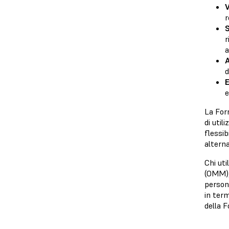
V
r
S
r
a
A
d
E
e
La For
di util
flessib
alterna
Chi uti
(OMM),
person
in term
della 