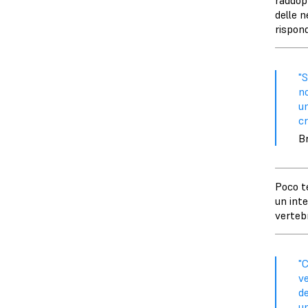
raddopp
delle n
rispond
"S
no
un
cr
Br
Poco t
un inte
vertebr
"C
ve
de
u