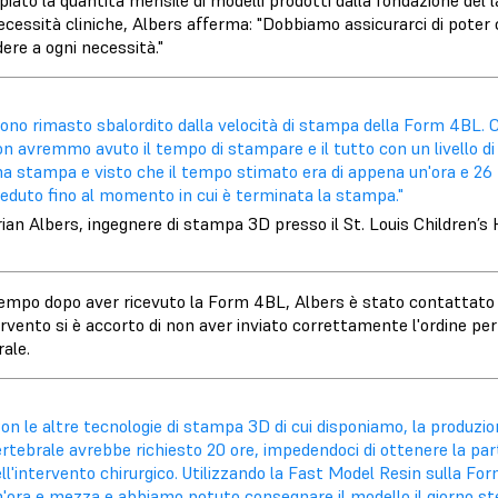
iato la quantità mensile di modelli prodotti dalla fondazione del l
ecessità cliniche, Albers afferma: "Dobbiamo assicurarci di poter
ere a ogni necessità."
ono rimasto sbalordito dalla velocità di stampa della Form 4BL. 
n avremmo avuto il tempo di stampare e il tutto con un livello di 
a stampa e visto che il tempo stimato era di appena un'ora e 26 
eduto fino al momento in cui è terminata la stampa."
ian Albers, ingegnere di stampa 3D presso il St. Louis Children’s 
empo dopo aver ricevuto la Form 4BL, Albers è stato contattato da
rvento si è accorto di non aver inviato correttamente l'ordine pe
ale.
on le altre tecnologie di stampa 3D di cui disponiamo, la produzi
rtebrale avrebbe richiesto 20 ore, impedendoci di ottenere la par
ll'intervento chirurgico. Utilizzando la Fast Model Resin sulla F
n'ora e mezza e abbiamo potuto consegnare il modello il giorno s