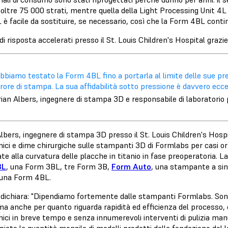
i oltre 75 000 strati, mentre quella della Light Processing Unit 4
è facile da sostituire, se necessario, così che la Form 4BL contin
i risposta accelerati presso il St. Louis Children's Hospital graz
bbiamo testato la Form 4BL fino a portarla al limite delle sue pr
rore di stampa. La sua affidabilità sotto pressione è davvero ecce
ian Albers, ingegnere di stampa 3D e responsabile di laboratorio p
Albers, ingegnere di stampa 3D presso il
St. Louis Children's Hosp
ci e dime chirurgiche sulle stampanti 3D di Formlabs per casi orto
te alla curvatura delle placche in titanio in fase preoperatoria. 
3L
, una
Form 3BL
, tre Form 3B,
Form Auto
, una stampante a sin
una Form 4BL.
dichiara: "Dipendiamo fortemente dalle stampanti Formlabs. Sono i
ma anche per quanto riguarda rapidità ed efficienza del processo,
ici in breve tempo e senza innumerevoli interventi di pulizia ma