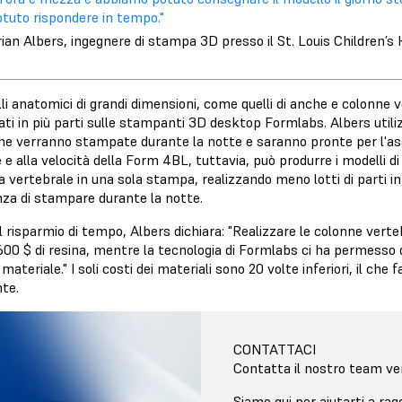
otuto rispondere in tempo."
ian Albers, ingegnere di stampa 3D presso il St. Louis Children’s 
li anatomici di grandi dimensioni, come quelli di anche e colonne 
ti in più parti sulle stampanti 3D desktop Formlabs. Albers util
che verranno stampate durante la notte e saranno pronte per l'as
e alla velocità della Form 4BL, tuttavia, può produrre i modelli di
a vertebrale in una sola stampa, realizzando meno lotti di parti 
nza di stampare durante la notte.
l risparmio di tempo, Albers dichiara: "Realizzare le colonne ver
600 $ di resina, mentre la tecnologia di Formlabs ci ha permesso 
 materiale." I soli costi dei materiali sono 20 volte inferiori, il c
nte.
CONTATTACI
Contatta il nostro team ven
Siamo qui per aiutarti a raggi