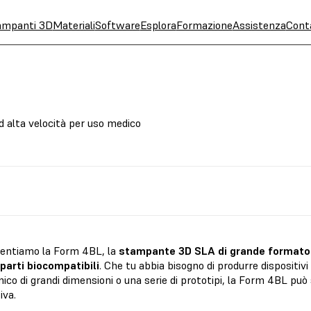
ampanti 3D
Materiali
Software
Esplora
Formazione
Assistenza
Cont
alta velocità per uso medico
sentiamo la Form 4BL, la
stampante 3D SLA di grande formato 
parti biocompatibili
. Che tu abbia bisogno di produrre dispositiv
co di grandi dimensioni o una serie di prototipi, la Form 4BL può 
iva.