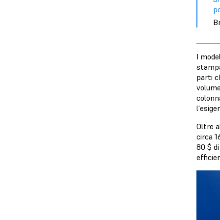
p
Br
I model
stampa
parti 
volume 
colonn
l'esige
Oltre a
circa 1
80 $ di
efficie