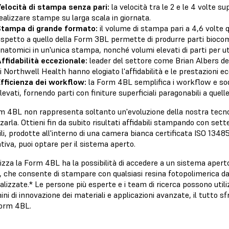
elocità di stampa senza pari:
la velocità tra le 2 e le 4 volte s
ealizzare stampe su larga scala in giornata.
tampa di grande formato:
il volume di stampa pari a 4,6 volte 
ispetto a quello della Form 3BL permette di produrre parti biocomp
natomici in un'unica stampa, nonché volumi elevati di parti per uti
ffidabilità eccezionale:
leader del settore come Brian Albers del
i Northwell Health hanno elogiato l'affidabilità e le prestazioni e
fficienza dei workflow:
la Form 4BL semplifica i workflow e sod
levati, fornendo parti con finiture superficiali paragonabili a quel
m 4BL non rappresenta soltanto un'evoluzione della nostra tecn
izzarla. Ottieni fin da subito risultati affidabili stampando con set
ili, prodotte all'interno di una camera bianca certificata ISO 134
tiva, puoi optare per il sistema aperto.
lizza la Form 4BL ha la possibilità di accedere a un sistema aper
 che consente di stampare con qualsiasi resina fotopolimerica 
alizzate.* Le persone più esperte e i team di ricerca possono util
ini di innovazione dei materiali e applicazioni avanzate, il tutto 
Form 4BL.