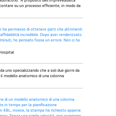
aboratorio." A proposito dell'imprevedibilità
 contare su un processo efficiente, in modo da
Ci ha permesso di ottenere parti che altrimenti
affidabilità incredibile. Dopo aver renderizzato
minuti, ho pensato fosse un errore. Non ci ho
Hospital
 uno specializzando che a soli due giorni da
r il modello anatomico di una colonna
one di un modello anatomico di una colonna
te in tempo per la pianificazione
orm 4BL, invece, la stampa ha richiesto appena
tesso. Senza una simile velocità, non avremmo