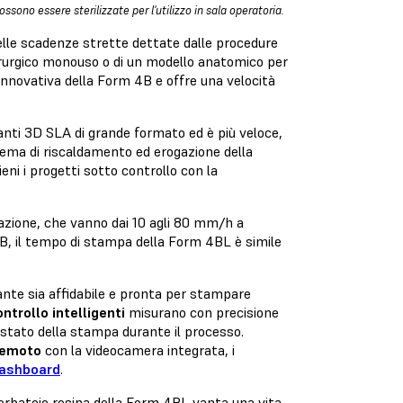
ono essere sterilizzate per l'utilizzo in sala operatoria.
 delle scadenze strette dettate dalle procedure
irurgico monouso o di un modello anatomico per
innovativa
della Form 4B e offre una velocità
anti 3D SLA di grande formato ed è più veloce,
stema di riscaldamento ed erogazione della
ieni i progetti sotto controllo con la
cazione, che vanno dai 10 agli 80 mm/h a
B, il tempo di stampa della Form 4BL è simile
ante sia affidabile e pronta per stampare
ontrollo intelligenti
misurano con precisione
 stato della stampa durante il processo.
 remoto
con la videocamera integrata, i
ashboard
.
 serbatoio resina della Form 4BL vanta una vita