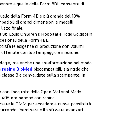
uperiore a quella della Form 3BL consente di
quello della Form 4B e più grande del 13%
atibili di grandi dimensioni e modelli
lizzo finale.
 St. Louis Children's Hospital e Todd Goldstein
ccezionali della Form 4BL.
disfa le esigenze di produzione con volumi
le ottenute con lo stampaggio a iniezione.
ologia, ma anche una trasformazione nel modo
te
resine BioMed
biocompatibili, sia rigide che
85 classe 8 e convalidate sulla stampante. In
to con l'acquisto della Open Material Mode
da 405 nm nonché con resine
izzare la OMM per accedere a nuove possibilità
sfruttando l'hardware e il software avanzati