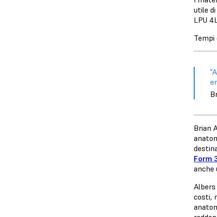
utile d
LPU 4L 
Tempi d
"A
er
Br
Brian 
anatomi
destina
Form 
anche 
Albers 
costi, 
anatom