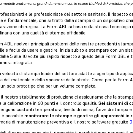
 modelli anatomici di grandi dimensioni con le resine BioMed di Formlabs, che poss
rofessionisti e le professioniste del settore sanitario, il rispetto
e è fondamentale, che si tratti della stampa di un dispositivo ch
parazione chirurgica. La Form 4BL si basa sulla stessa
tecnologia 
inaria con una qualità di stampa affidabile.
m 4BL risolve i principali problemi delle nostre precedenti stamp
ile e facile da usare e gestire. Inizia subito a stampare con un si
dalle 5 alle 10 volte più rapido rispetto a quello della Form 3BL e t
amera integrata.
 velocità di stampa leader del settore adatte a ogni tipo di appli
a del materiale e dello spessore dello strato. Come per la Form 4
r un solo prototipo che per un volume completo.
 il nostro stabilimento di produzione ci assicuriamo che la stamp
 la calibrazione in 60 punti e il controllo qualità.
Sei sistemi di c
engono costanti temperatura, livello di resina, forze di stampa e
, è possibile
monitorare le stampe e gestire gli apparecchi in
oria di manutenzione preventiva e il nostro software gratuito
D
iali di consumo sono stati riprogettati perché durino per anni: il