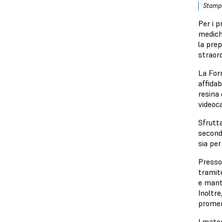
Stampa
Per i p
medich
la pre
straord
La For
affidab
resina 
videoc
Sfrutta
second
sia pe
Presso
tramite
e mant
Inoltre
promem
I mater