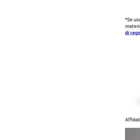
*Se usa
materia
di reg
Affidab