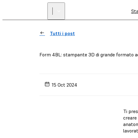
St
Tutti i post
Form 4BL: stampante 3D di grande formato ad 
15 Oct 2024
Ti pre
creare
anatomi
lavorat